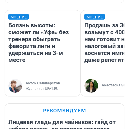
МНЕНИЕ
МНЕНИЕ
Боязнь высоты:
Продашь за 300
сможет ли «Уфа» без
возьмут с 4000
тренера обыграть
нам готовит н
фаворита лиги и
налоговый зако
удержаться на 3-м
коснется импор
месте
даже репетито
Антон Селиверстов
Анастасия Зав
Журналист UFA1.RU
РЕКОМЕНДУЕМ
Лицевая гладь для чайников: гайд от