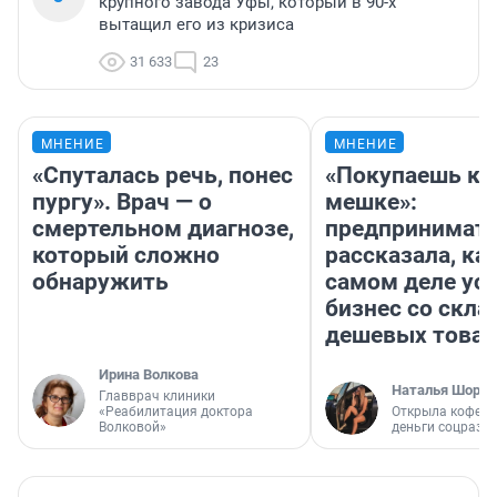
крупного завода Уфы, который в 90-х
вытащил его из кризиса
31 633
23
МНЕНИЕ
МНЕНИЕ
«Спуталась речь, понес
«Покупаешь ко
пургу». Врач — о
мешке»:
смертельном диагнозе,
предпринимат
который сложно
рассказала, как
обнаружить
самом деле ус
бизнес со скл
дешевых това
Ирина Волкова
Наталья Шорох
Главврач клиники
«Реабилитация доктора
Открыла кофейн
Волковой»
деньги соцразв