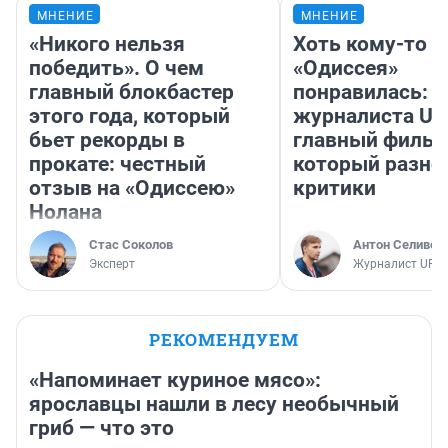
МНЕНИЕ
МНЕНИЕ
«Никого нельзя
Хоть кому-то
победить». О чем
«Одиссея»
главный блокбастер
понравилась: 
этого года, который
журналиста UF
бьет рекорды в
главный фильм
прокате: честный
который разно
отзыв на «Одиссею»
критики
Нолана
Стас Соколов
Антон Селивер
Эксперт
Журналист UFA1
РЕКОМЕНДУЕМ
«Напоминает куриное мясо»:
ярославцы нашли в лесу необычный
гриб — что это