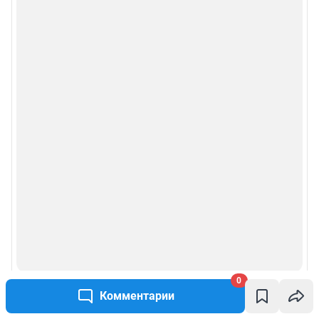
Сообщить новость
Рубрики
Реклама на сайте
Прайс-лист
О компании
Наши награды
Наши вакансии
Техподдержка
0
Комментарии
Предвыборная агитация