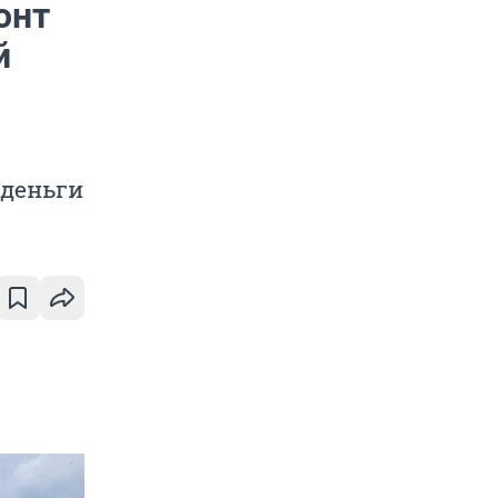
онт
й
 деньги