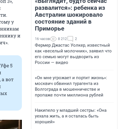
«Выглядит, будто сейчас
оп 3»,
развалится»: ребенка из
м
Австралии шокировало
ти.
состояние зданий в
тому у
Приморье
венникам
ехнику и
16 часов
8 212
2
ич».
Фермер Джастас Уолкер, известный
как «веселый молочник», заявил что
его семью могут выдворить из
России — видео
Уфе 5
и
«Он мне угрожает и портит жизнь»:
 а вот
москвич обвинил турагента из
й
Волгограда в мошенничестве и
ных
пропаже почти миллиона рублей
Накипело у младшей сестры: «Она
уехала жить, а я осталась быть
хорошей»