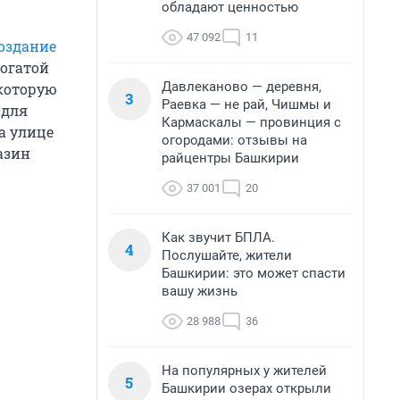
обладают ценностью
47 092
11
оздание
огатой
Давлеканово — деревня,
 которую
3
Раевка — не рай, Чишмы и
 для
Кармаскалы — провинция с
а улице
огородами: отзывы на
азин
райцентры Башкирии
37 001
20
Как звучит БПЛА.
4
Послушайте, жители
Башкирии: это может спасти
вашу жизнь
28 988
36
На популярных у жителей
5
Башкирии озерах открыли