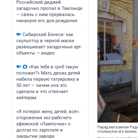
Российский диджей
загадочно пропал в Таиланде
— связь с ним прервалась
накануне его дня рождения
Сибирский Бэнкси: как
скульптор в черной маске
развешивает загадочные арт-
объекты — видео
«Как тебя в гроб такую
положат?» Мать двоих детей
набила первую татуировку в
50 лет — зачем она это
сделала и что отвечает
хейтерам
«Я потерял жену, детей, всё»:
откровения экс-рабочего
уфимской «Лампочки» о
Перед магазином Радик
долгах по зарплате и
столкнулся его бизнес
закрытии завода