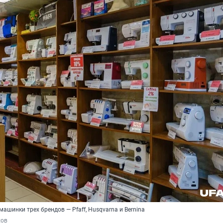
шинки трех брендов — Pfaff, Husqvarna и Bernina
хов