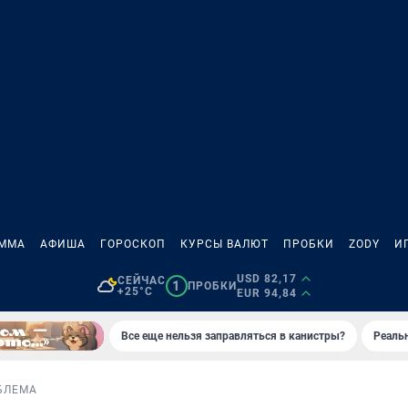
АММА
АФИША
ГОРОСКОП
КУРСЫ ВАЛЮТ
ПРОБКИ
ZODY
И
USD 82,17
СЕЙЧАС
1
ПРОБКИ
+25°C
EUR 94,84
Все еще нельзя заправляться в канистры?
Реаль
БЛЕМА