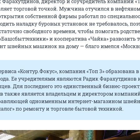
 Фарахутдинов, директор и соучредитель компании «Т
вляет торговой точкой. Мужчина отучился в нефтяно
 открытия собственной фирмы работал по специальнос
одить наладку буровых установок не требовалось, поэ
статочно свободного времени, чтобы помогать родст
«Башсбыттехники» и кооператива «Чайка» развозить т
нт швейных машинок на дому — благо имелся «Москв
рвиса «Контур.Фокус», компания «Топ 3» образована в 
года. Ее учредителями являются Радик Фарахутдинов 
цев. Для последнего это единственный бизнес-проект,
в также является владельцем и директором компани
правляющей одноименным интернет-магазином швей
алог» по ремонту и торговле бытовой техникой.