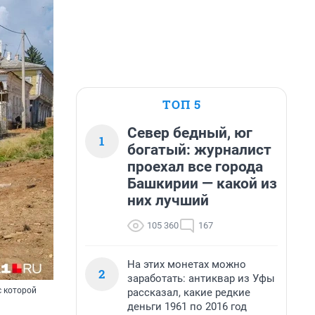
ТОП 5
Север бедный, юг
1
богатый: журналист
проехал все города
Башкирии — какой из
них лучший
105 360
167
На этих монетах можно
2
заработать: антиквар из Уфы
с которой
рассказал, какие редкие
деньги 1961 по 2016 год