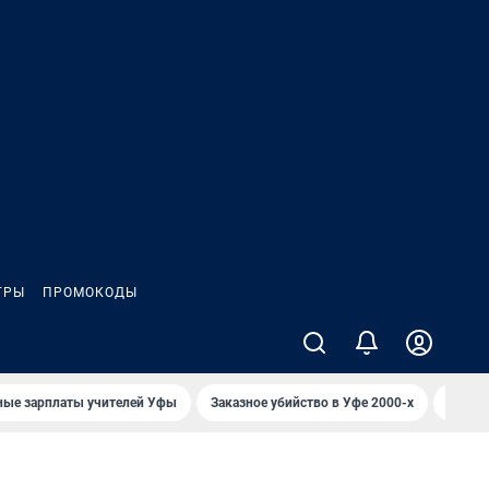
ГРЫ
ПРОМОКОДЫ
ные зарплаты учителей Уфы
Заказное убийство в Уфе 2000-х
Каким