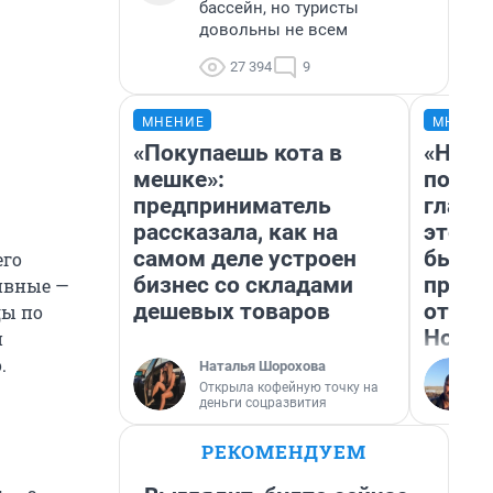
бассейн, но туристы
довольны не всем
27 394
9
МНЕНИЕ
МНЕНИ
«Покупаешь кота в
«Нико
мешке»:
побед
предприниматель
главн
рассказала, как на
этого
самом деле устроен
бьет 
его
бизнес со складами
прока
ивные —
дешевых товаров
отзыв
ды по
Нолан
й
.
Наталья Шорохова
Открыла кофейную точку на
деньги соцразвития
РЕКОМЕНДУЕМ