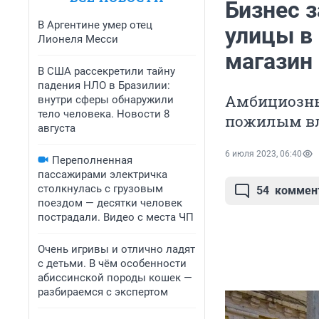
Бизнес 
В Аргентине умер отец
улицы в
Лионеля Месси
магазин 
В США рассекретили тайну
падения НЛО в Бразилии:
Амбициозны
внутри сферы обнаружили
тело человека. Новости 8
пожилым вл
августа
6 июля 2023, 06:40
Переполненная
пассажирами электричка
столкнулась с грузовым
54
коммен
поездом — десятки человек
пострадали. Видео с места ЧП
Очень игривы и отлично ладят
с детьми. В чём особенности
абиссинской породы кошек —
разбираемся с экспертом