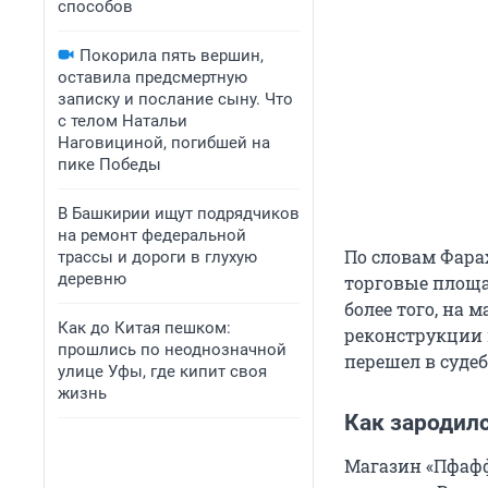
способов
Покорила пять вершин,
оставила предсмертную
записку и послание сыну. Что
с телом Натальи
Наговициной, погибшей на
пике Победы
В Башкирии ищут подрядчиков
на ремонт федеральной
По словам Фара
трассы и дороги в глухую
деревню
торговые площа
более того, на
Как до Китая пешком:
реконструкции 
прошлись по неоднозначной
перешел в судеб
улице Уфы, где кипит своя
жизнь
Как зародил
Магазин «Пфафф»