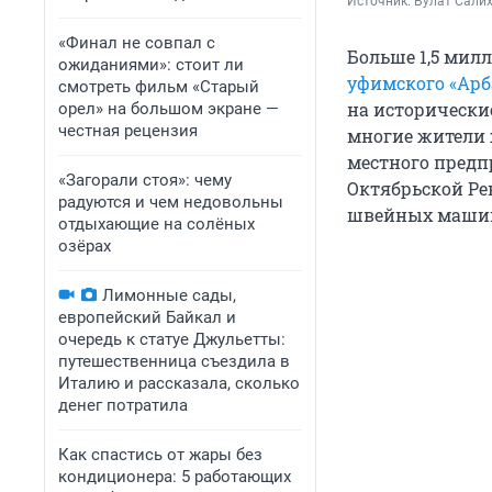
Источник: 
Булат Сали
«Финал не совпал с
Больше 1,5 мил
ожиданиями»: стоит ли
уфимского «Арб
смотреть фильм «Старый
на исторически
орел» на большом экране —
честная рецензия
многие жители 
местного предп
«Загорали стоя»: чему
Октябрьской Ре
радуются и чем недовольны
швейных машин,
отдыхающие на солёных
озёрах
Лимонные сады,
европейский Байкал и
очередь к статуе Джульетты:
путешественница съездила в
Италию и рассказала, сколько
денег потратила
Как спастись от жары без
кондиционера: 5 работающих