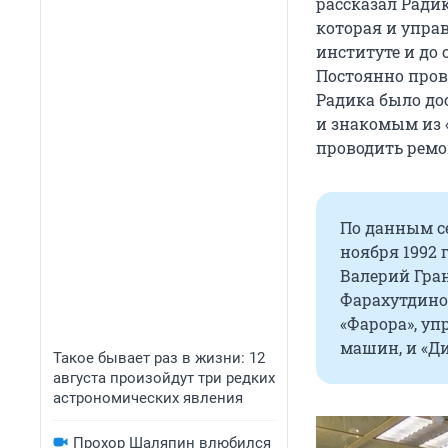
рассказал Радик
которая и упра
институте и до
Постоянно пров
Радика было до
и знакомым из 
проводить ремо
По данным се
ноября 1992 
Валерий Гран
Фарахутдино
«Фарора», у
машин, и «Ди
Такое бывает раз в жизни: 12
августа произойдут три редких
астрономических явления
Прохор Шаляпин влюбился