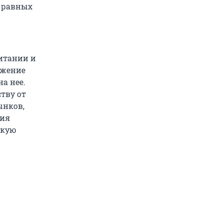
в равных
итании и
ожение
а нее.
тву от
ынков,
рия
скую