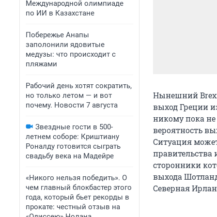
Международной олимпиаде
по ИИ в Казахстане
Побережье Анапы
заполонили ядовитые
медузы: что происходит с
пляжами
Рабочий день хотят сократить,
Нынешний Brexi
но только летом — и вот
почему. Новости 7 августа
выход Греции и
никому пока не
Звездные гости в 500-
вероятность вы
летнем соборе: Криштиану
Ситуация может
Роналду готовится сыграть
правительства 
свадьбу века на Мадейре
сторонники кот
выхода Шотланд
«Никого нельзя победить». О
чем главный блокбастер этого
Северная Ирлан
года, который бьет рекорды в
прокате: честный отзыв на
«Одиссею» Нолана