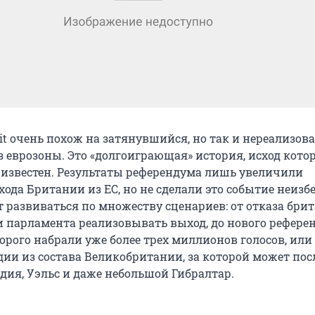
t очень похож на затянувшийся, но так и нереализо
з еврозоны. Это «долгоиграющая» история, исход кото
 известен. Результаты референдума лишь увеличили
хода Британии из ЕС, но не сделали это событие неиз
 развиваться по множеству сценариев: от отказа бри
и парламента реализовывать выход, до нового рефере
орого набрали уже более трех миллионов голосов, или
ии из состава Великобритании, за которой может пос
дия, Уэльс и даже небольшой Гибралтар.