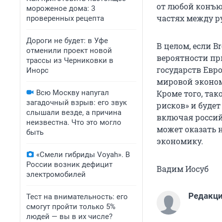
от любой конъю
мороженое дома: 3
частях между р
проверенных рецепта
Дороги не будет: в Уфе
В целом, если B
отменили проект новой
вероятности пр
трассы из Черниковки в
государств Евро
Инорс
мировой эконом
Всю Москву напугал
Кроме того, так
загадочный взрыв: его звук
рисков» и буде
слышали везде, а причина
включая россий
неизвестна. Что это могло
может оказать 
быть
экономику.
«Смели гибриды Voyah». В
России возник дефицит
Вадим Иосуб
электромобилей
Редакци
Тест на внимательность: его
смогут пройти только 5%
людей — вы в их числе?