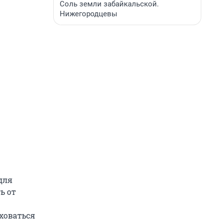
Соль земли забайкальской.
Нижегородцевы
для
ь от
аховаться