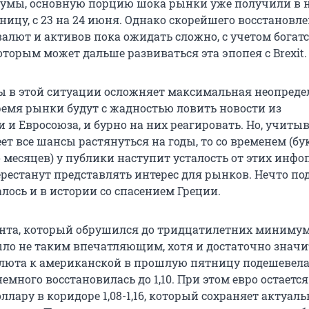
умы, основную порцию шока рынки уже получили в н
ницу, с 23 на 24 июня. Однако скорейшего восстановл
алют и активов пока ожидать сложно, с учетом богат
оторым может дальше развиваться эта эпопея с Brexit.
 в этой ситуации осложняет максимальная неопреде
емя рынки будут с жадностью ловить новости из
и Евросоюза, и бурно на них реагировать. Но, учитыв
ет все шансы растянуться на годы, то со временем (б
 месяцев) у публики наступит усталость от этих инфо
рестанут представлять интерес для рынков. Нечто под
лось и в истории со спасением Греции.
унта, который обрушился до тридцатилетних минимум
ыло не таким впечатляющим, хотя и достаточно знач
люта к американской в прошлую пятницу подешевела с
 немного восстановилась до 1,10. При этом евро остается
лару в коридоре 1,08-1,16, который сохраняет актуаль