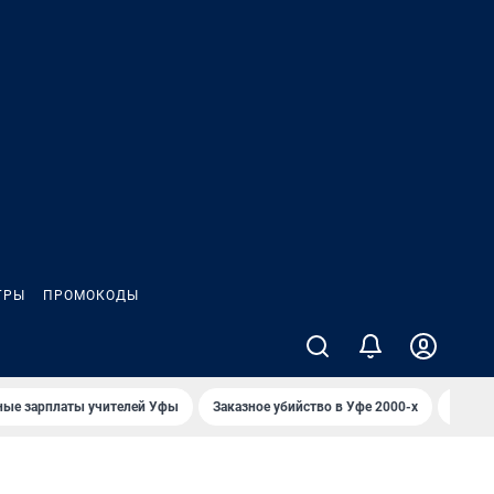
ГРЫ
ПРОМОКОДЫ
ные зарплаты учителей Уфы
Заказное убийство в Уфе 2000-х
Каким