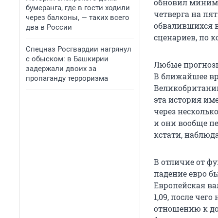
обновил миним
бумеранга, где в гости ходили
четверга на пят
через балконы, — таких всего
обвалившихся в
два в России
сценариев, по к
Спецназ Росгвардии нагрянул
с обыском: в Башкирии
Любые прогнозы
задержали двоих за
В ближайшее вр
пропаганду терроризма
Великобритании 
эта история име
через несколько
и они вообще пе
кстати, наблюда
В отличие от ф
падение евро б
Европейская ва
1,09, после чего
отношению к дол