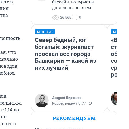
очь с
бассейн, но туристы
довольны не всем
ения
ства
26 565
9
МНЕНИЕ
МНЕНИ
ленность.
Север бедный, юг
«В 19
богатый: журналист
строи
ая, что
проехал все города
обвал
уквально
Башкирии — какой из
совет
поводов,
них лучший
сравн
обное,
росси
ов,
Андрей Бирюков
ительным.
Корреспондент UFA1.RU
 1,14 до
 по
РЕКОМЕНДУЕМ
ность с