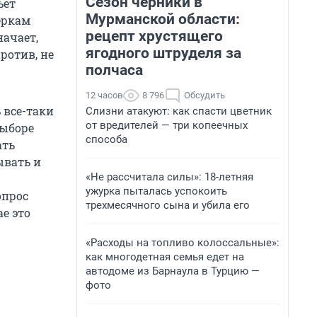
Сезон черники в
ьет
Мурманской области:
еркам
рецепт хрустящего
начает,
ягодного штруделя за
ротив, не
полчаса
12 часов
8 796
Обсудить
 все-таки
Слизни атакуют: как спасти цветник
от вредителей — три копеечных
выборе
способа
ать
ывать и
«Не рассчитала силы»: 18-летняя
ужурка пыталась успокоить
опрос
трехмесячного сына и убила его
ае это
«Расходы на топливо колоссальные»:
как многодетная семья едет на
автодоме из Барнаула в Турцию —
фото