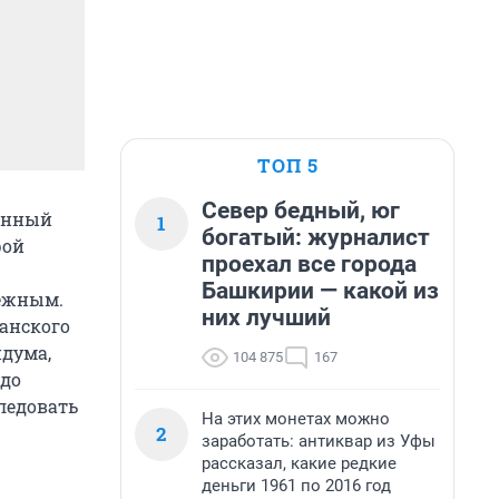
ТОП 5
Север бедный, юг
ванный
1
богатый: журналист
рой
проехал все города
Башкирии — какой из
бежным.
них лучший
танского
ндума,
104 875
167
 до
ледовать
На этих монетах можно
2
заработать: антиквар из Уфы
рассказал, какие редкие
деньги 1961 по 2016 год