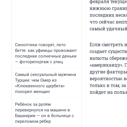
февраля текущег
нижнюю границу
последних неск
что сейчас непл
самый удачный
Если смотреть н
Синоптики говорят, лето
бетте: как уфимцы провожают
создает сущест
последние солнечные деньки
валюты сбереже
— фоторепортаж с улиц
«американцу». 
другие факторы
Самый сексуальный мужчина
вероятностью в
Турции: чем Омер из
только в том, з
«Клюквенного щербета»
покорил женщин
пойдет на польз
Ребёнок за рулём
перевернулся на машине в
Башкирии — он в больнице с
переломом рёбер