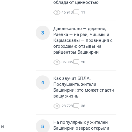
обладают ценностью
46 913
11
Давлеканово — деревня,
3
Раевка — не рай, Чишмы и
Кармаскалы — провинция с
огородами: отзывы на
райцентры Башкирии
36 385
20
Как звучит БПЛА.
4
Послушайте, жители
Башкирии: это может спасти
вашу жизнь
28 728
36
На популярных у жителей
5
 и
Башкирии озерах открыли