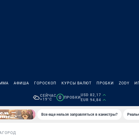
АММА
АФИША
ГОРОСКОП
КУРСЫ ВАЛЮТ
ПРОБКИ
ZODY
И
USD 82,17
СЕЙЧАС
0
ПРОБКИ
+19°C
EUR 94,84
Все еще нельзя заправляться в канистры?
Реаль
А
ГОРОД