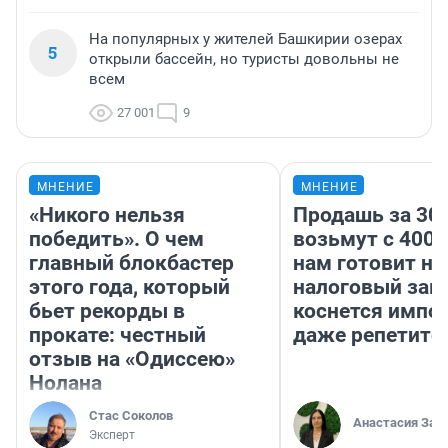
На популярных у жителей Башкирии озерах
5
открыли бассейн, но туристы довольны не
всем
27 001
9
МНЕНИЕ
МНЕНИЕ
«Никого нельзя
Продашь за 300
победить». О чем
возьмут с 4000
главный блокбастер
нам готовит н
этого года, который
налоговый зако
бьет рекорды в
коснется импор
прокате: честный
даже репетито
отзыв на «Одиссею»
Нолана
Стас Соколов
Анастасия Зав
Эксперт