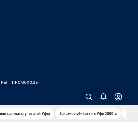
ГРЫ
ПРОМОКОДЫ
ные зарплаты учителей Уфы
Заказное убийство в Уфе 2000-х
Каким