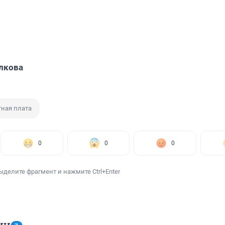
лкова
тная плата
0
0
0
ыделите фрагмент и нажмите Ctrl+Enter