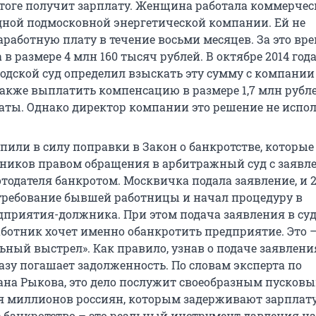
 итоге получит зарплату. Женщина работала коммерче
дной подмосковной энергетической компании. Ей не
работную плату в течение восьми месяцев. За это вр
в размере 4 млн 160 тысяч рублей. В октябре 2014 год
одской суд определил взыскать эту сумму с компании
также выплатить компенсацию в размере 1,7 млн рубле
аты. Однако директор компании это решение не испо
упили в силу поправки в Закон о банкротстве, которые
ников правом обращения в арбитражный суд с заявл
тодателя банкротом. Москвичка подала заявление, и 
требование бывшей работницы и начал процедуру в
приятия-должника. При этом подача заявления в суд
работник хочет именно обанкротить предприятие. Это 
ьный выстрел». Как правило, узнав о подаче заявлени
азу погашает задолженность. По словам эксперта по
ана Рыкова, это дело послужит своеобразным пусков
 миллионов россиян, которым задерживают зарплату
 банкротство – это реальный инструмент давления на