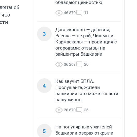
обладают ценностью
млены об
46 870
11
 что
сти
Давлеканово — деревня,
3
Раевка — не рай, Чишмы и
Кармаскалы — провинция с
огородами: отзывы на
райцентры Башкирии
36 263
20
Как звучит БПЛА.
4
Послушайте, жители
Башкирии: это может спасти
вашу жизнь
28 670
36
На популярных у жителей
5
Башкирии озерах открыли