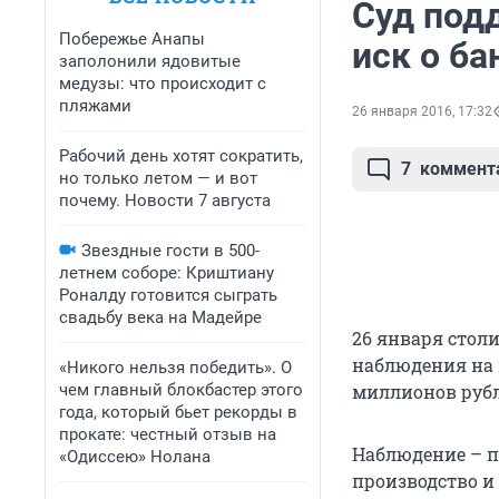
Суд под
Побережье Анапы
иск о ба
заполонили ядовитые
медузы: что происходит с
пляжами
26 января 2016, 17:32
Рабочий день хотят сократить,
7
коммент
но только летом — и вот
почему. Новости 7 августа
Звездные гости в 500-
летнем соборе: Криштиану
Роналду готовится сыграть
свадьбу века на Мадейре
26 января стол
наблюдения на 
«Никого нельзя победить». О
чем главный блокбастер этого
миллионов рубл
года, который бьет рекорды в
прокате: честный отзыв на
Наблюдение – п
«Одиссею» Нолана
производство и