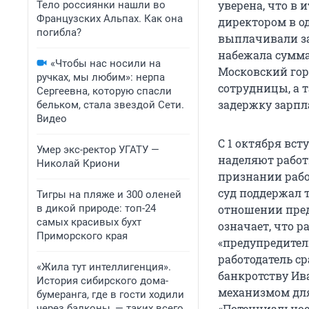
уверена, что в
Тело россиянки нашли во
Французских Альпах. Как она
директором в о
погибла?
выплачивали за
набежала сумма 
«Чтобы нас носили на
Московский гор
ручках, мы любим»: нерпа
сотрудницы, а 
Сергеевна, которую спасли
задержку зарпл
бельком, стала звездой Сети.
Видео
С 1 октября вст
Умер экс-ректор УГАТУ —
наделяют работ
Николай Криони
признании рабо
суд поддержал 
Тигры на пляже и 300 оленей
в дикой природе: топ-24
отношении пред
самых красивых бухт
означает, что 
Приморского края
«предупредител
работодатель ср
«Жила тут интеллигенция».
банкротству Ив
История сибирского дома-
механизмом для
бумеранга, где в гости ходили
«Потенциальное
через балконы, — таких всего