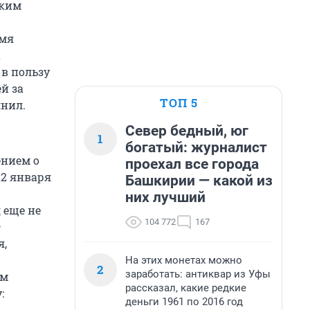
ским
емя
а
 в пользу
й за
ТОП 5
лнил.
Север бедный, юг
1
богатый: журналист
ением о
проехал все города
22 января
Башкирии — какой из
них лучший
 еще не
104 772
167
–
я,
На этих монетах можно
2
заработать: антиквар из Уфы
ым
рассказал, какие редкие
:
деньги 1961 по 2016 год