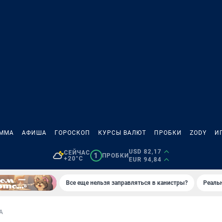
АММА
АФИША
ГОРОСКОП
КУРСЫ ВАЛЮТ
ПРОБКИ
ZODY
И
USD 82,17
СЕЙЧАС
1
ПРОБКИ
+20°C
EUR 94,84
Все еще нельзя заправляться в канистры?
Реаль
А