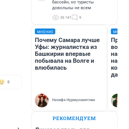
бассейн, но туристы
довольны не всем
26 141
9
МНЕНИЕ
МНЕНИ
Почему Самара лучше
Прода
Уфы: журналистка из
возьм
Башкирии впервые
нам г
побывала на Волге и
налог
влюбилась
косне
даже 
0
Назифа Нурмухаметова
РЕКОМЕНДУЕМ