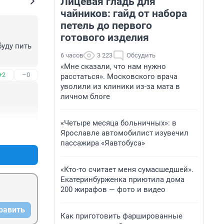
Лицевая гладь для
чайников: гайд от набора
петель до первого
готового изделия
уду пить 
6 часов
3 223
Обсудить
«Мне сказали, что нам нужно
+2
–0
расстаться». Московского врача
уволили из клиники из-за мата в
личном блоге
«Четыре месяца больничных»: в
+2
–0
Ярославле автомобилист изувечил
пассажира «Яавтобуса»
«Кто-то считает меня сумасшедшей».
Екатеринбурженка приютила дома
200 жирафов — фото и видео
равить
Как приготовить фаршированные