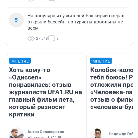
На популярных у жителей Башкирии озерах
5
открыли бассейн, но туристы довольны не
всем
27 548
9
МНЕНИЕ
МНЕНИЕ
Хоть кому-то
Колобок-колобо
«Одиссея»
тебя боюсь! Ра
понравилась: отзыв
отложили прок
журналиста UFA1.RU на
«Человека-пау
главный фильм лета,
отзыв о фильм
который разносят
«человека-бул
критики
Антон Селиверстов
Надежда Губар
Журналист UFA1.RU