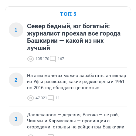
ТОП 5
Север бедный, юг богатый:
1
журналист проехал все города
Башкирии — какой из них
лучший
105 170
167
На этих монетах можно заработать: антиквар
2
из Уфы рассказал, какие редкие деньги 1961
по 2016 год обладают ценностью
47 021
11
Давлеканово — деревня, Раевка — не рай,
3
Чишмы и Кармаскалы — провинция с
огородами: отзывы на райцентры Башкирии