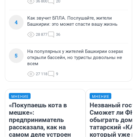
36 800
20
Как звучит БПЛА. Послушайте, жители
4
Башкирии: это может спасти вашу жизнь
28 877
36
На популярных у жителей Башкирии озерах
5
открыли бассейн, но туристы довольны не
всем
27 118
9
МНЕНИЕ
МНЕНИЕ
«Покупаешь кота в
Незваный гост
мешке»:
Сможет ли ФК 
предприниматель
обыграть дома
рассказала, как на
татарский «КА
самом деле устроен
который уже не