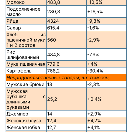
Молоко
483,8
-10,5%
Подсолнечное
280,3
+16,5%
масло
Яйца
4324
-9,8%
Сахар
615,4
-1,6%
Хлеб из
пшеничной муки
560
-2,9%
1 и 2 сортов
Рис
484,8
-7,9%
шлифованный
Мука пшеничная
779,6
+4%
Картофель
768,2
-30,4%
Непродовольственные товары, шт. в месяц
Мужские брюки
13
-2,3%
Мужская
рубашка с
25,2
+0,4%
длинными
рукавами
Джемпер
14
+2,9%
Женская блуза
12,4
+4,2%
Женская юбка
12,7
+4,1%