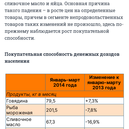
сливочное масло и яйца. Основная причина
такого падения – в росте цен на определенные
товары, причем в сегменте непродовольственных
товаров таких изменений не произошло, здесь по-
прежнему наблюдается рост покупательной
способности.
Покупательная способность денежных доходов
населения
Изменение к
Январь-март
январю-марту
2014 года
2013 года
Продукты, кг в месяц
Говядина
79,5
+7,3%
Рыба
201,5
-7,8%
мороженая
Сливочное
67,3
-16,9%
масло