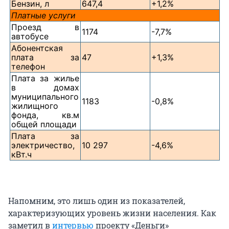
Бензин, л
647,4
+1,2%
Платные услуги
Проезд в
1174
-7,7%
автобусе
Абонентская
плата за
47
+1,3%
телефон
Плата за жилье
в домах
муниципального
1183
-0,8%
жилищного
фонда, кв.м
общей площади
Плата за
электричество,
10 297
-4,6%
кВт.ч
Напомним, это лишь один из показателей,
характеризующих уровень жизни населения. Как
заметил в
интервью
проекту «Деньги»