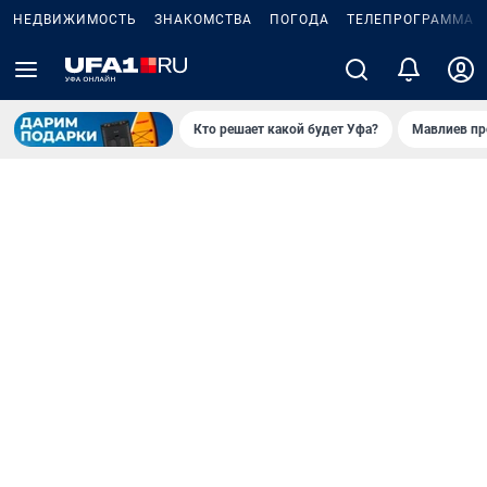
НЕДВИЖИМОСТЬ
ЗНАКОМСТВА
ПОГОДА
ТЕЛЕПРОГРАММА
Кто решает какой будет Уфа?
Мавлиев пр