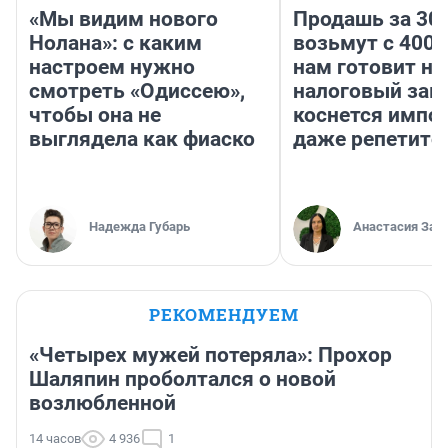
«Мы видим нового
Продашь за 300
Нолана»: с каким
возьмут с 4000
настроем нужно
нам готовит н
смотреть «Одиссею»,
налоговый зако
чтобы она не
коснется импор
выглядела как фиаско
даже репетито
Надежда Губарь
Анастасия Зав
РЕКОМЕНДУЕМ
«Четырех мужей потеряла»: Прохор
Шаляпин проболтался о новой
возлюбленной
14 часов
4 936
1