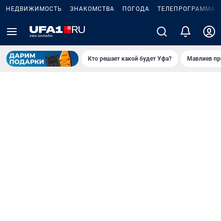
НЕДВИЖИМОСТЬ
ЗНАКОМСТВА
ПОГОДА
ТЕЛЕПРОГРАММА
Кто решает какой будет Уфа?
Мавлиев пр