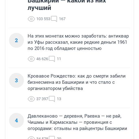
Башкирии — какой из них
лучший
103 553
167
На этих монетах можно заработать: антиквар
2
из Уфы рассказал, какие редкие деньги 1961
по 2016 год обладают ценностью
46 626
11
Кровавое Рождество: как до смерти забили
3
бизнесмена из Башкирии и что стало с
организатором убийства
37 397
13
Давлеканово — деревня, Раевка — не рай,
4
Чишмы и Кармаскалы — провинция с
огородами: отзывы на райцентры Башкирии
34 578
20