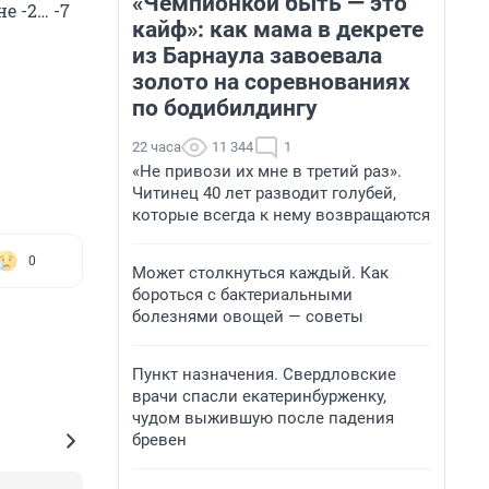
«Чемпионкой быть — это
е -2… -7
кайф»: как мама в декрете
из Барнаула завоевала
золото на соревнованиях
по бодибилдингу
22 часа
11 344
1
«Не привози их мне в третий раз».
Читинец 40 лет разводит голубей,
которые всегда к нему возвращаются
0
Может столкнуться каждый. Как
бороться с бактериальными
болезнями овощей — советы
Пункт назначения. Свердловские
врачи спасли екатеринбурженку,
чудом выжившую после падения
бревен