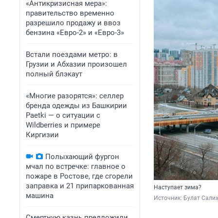
«Антикризисная мера»:
правительство временно
разрешило продажу и ввоз
бензина «Евро-2» и «Евро-3»
Встали поездами метро: в
Грузии и Абхазии произошел
полный блэкаут
«Многие разорятся»: селлер
бренда одежды из Башкирии
Paetki — о ситуации с
Wildberries и примере
Киргизии
Полыхающий фургон
мчал по встречке: главное о
пожаре в Ростове, где сгорели
заправка и 21 припаркованная
Наступает зима?
машина
Источник: 
Булат Салих
Смертную казнь предложили