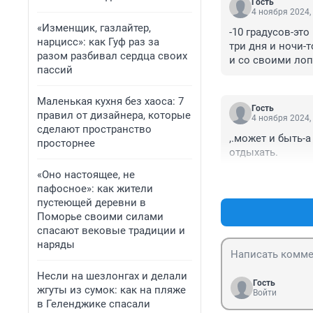
Гость
4 ноября 2024,
«Изменщик, газлайтер,
-10 градусов-эт
нарцисс»: как Гуф раз за
три дня и ночи-
разом разбивал сердца своих
и со своими лоп
пассий
из Нефтекамска.
Маленькая кухня без хаоса: 7
Гость
правил от дизайнера, которые
4 ноября 2024,
сделают пространство
,.может и быть-
просторнее
отдыхать.
«Оно настоящее, не
пафосное»: как жители
пустеющей деревни в
Поморье своими силами
спасают вековые традиции и
наряды
Несли на шезлонгах и делали
Гость
жгуты из сумок: как на пляже
Войти
в Геленджике спасали