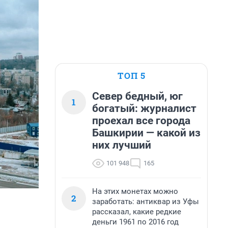
ТОП 5
Север бедный, юг
1
богатый: журналист
проехал все города
Башкирии — какой из
них лучший
101 948
165
На этих монетах можно
2
заработать: антиквар из Уфы
рассказал, какие редкие
деньги 1961 по 2016 год