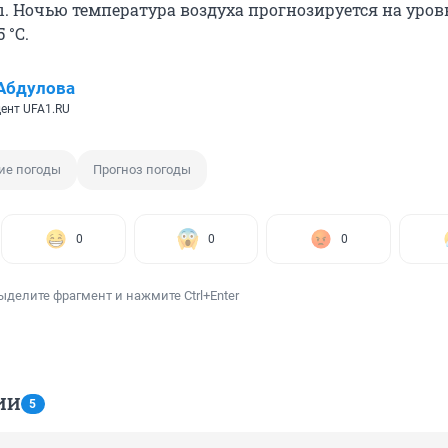
. Ночью температура воздуха прогнозируется на уровн
 °С.
Абдулова
ент UFA1.RU
ие погоды
Прогноз погоды
0
0
0
ыделите фрагмент и нажмите Ctrl+Enter
ИИ
5