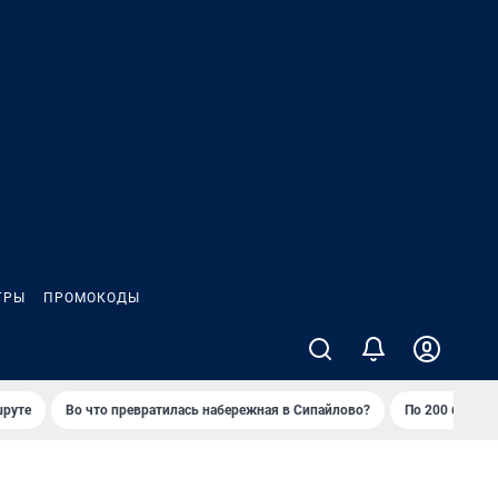
ГРЫ
ПРОМОКОДЫ
шруте
Во что превратилась набережная в Сипайлово?
По 200 баллов