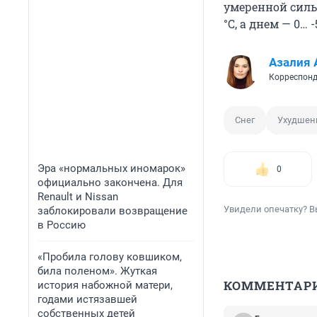
умеренной силы
°С, а днем — 0… -5
Азалия 
Корреспонд
Снег
Ухудшен
Эра «нормальных иномарок»
0
официально закончена. Для
Renault и Nissan
Увидели опечатку? В
заблокировали возвращение
в Россию
«Пробила голову ковшиком,
била поленом». Жуткая
КОММЕНТАР
история набожной матери,
годами истязавшей
собственных детей