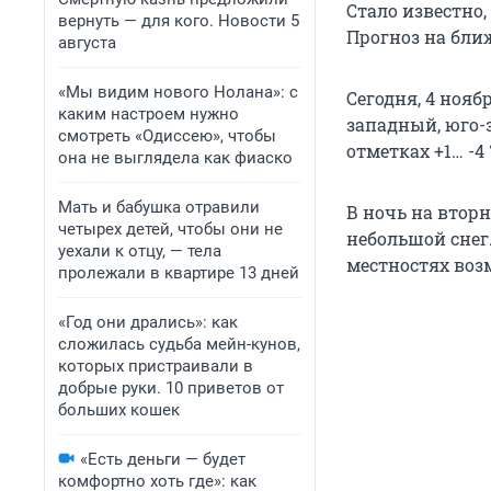
Стало известно,
вернуть — для кого. Новости 5
Прогноз на бл
августа
«Мы видим нового Нолана»: с
Сегодня, 4 нояб
каким настроем нужно
западный, юго-
смотреть «Одиссею», чтобы
отметках +1… -4 
она не выглядела как фиаско
Мать и бабушка отравили
В ночь на вторн
четырех детей, чтобы они не
небольшой снег
уехали к отцу, — тела
местностях воз
пролежали в квартире 13 дней
«Год они дрались»: как
сложилась судьба мейн-кунов,
которых пристраивали в
добрые руки. 10 приветов от
больших кошек
«Есть деньги — будет
комфортно хоть где»: как