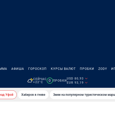
АММА
АФИША
ГОРОСКОП
КУРСЫ ВАЛЮТ
ПРОБКИ
ZODY
И
USD 80,93
СЕЙЧАС
0
ПРОБКИ
+22°C
EUR 93,19
над Уфой
Хабиров в гневе
Змеи на популярном туристическом мар