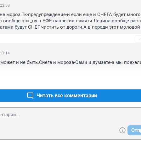
 22:38
о не мороз.Тк-предупреждение-и если еще и СНЕГА будет много
то вообще эти ,,ну в УФЕ напротив памяти Ленина-вообще раст
атами будут СНЕГ чистить от дороги.А в переди этот молодой 
 17:14
а может и не быть.Снега и мороза-Сами и думаете-а мы поехали
Читать все комментарии
Отп