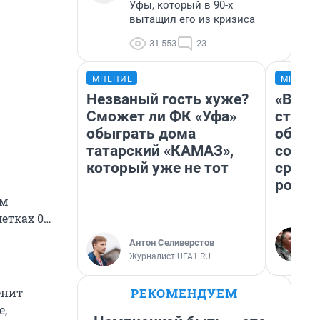
Уфы, который в 90-х
вытащил его из кризиса
31 553
23
МНЕНИЕ
МНЕНИ
Незваный гость хуже?
«В 19
Сможет ли ФК «Уфа»
строи
обыграть дома
обвал
татарский «КАМАЗ»,
совет
который уже не тот
сравн
росси
ем
етках 0…
Антон Селиверстов
Журналист UFA1.RU
РЕКОМЕНДУЕМ
енит
е,