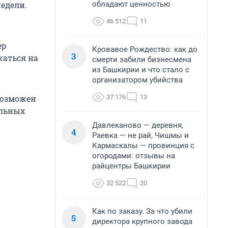
обладают ценностью
недели.
46 512
11
ер
Кровавое Рождество: как до
3
жаться на
смерти забили бизнесмена
из Башкирии и что стало с
организатором убийства
37 176
13
 возможен
ельных
Давлеканово — деревня,
4
Раевка — не рай, Чишмы и
Кармаскалы — провинция с
огородами: отзывы на
райцентры Башкирии
32 522
20
Как по заказу. За что убили
5
директора крупного завода