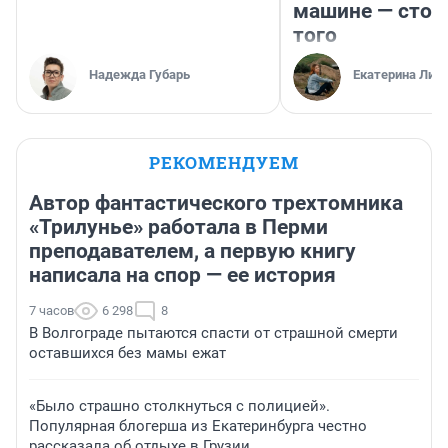
машине — стои
того
Надежда Губарь
Екатерина Лит
РЕКОМЕНДУЕМ
Автор фантастического трехтомника
«Трилунье» работала в Перми
преподавателем, а первую книгу
написала на спор — ее история
7 часов
6 298
8
В Волгограде пытаются спасти от страшной смерти
оставшихся без мамы ежат
«Было страшно столкнуться с полицией».
Популярная блогерша из Екатеринбурга честно
рассказала об отдыхе в Грузии