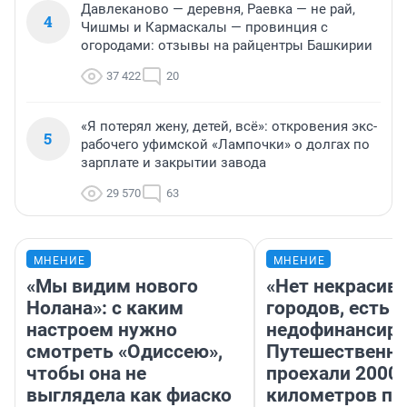
Давлеканово — деревня, Раевка — не рай,
4
Чишмы и Кармаскалы — провинция с
огородами: отзывы на райцентры Башкирии
37 422
20
«Я потерял жену, детей, всё»: откровения экс-
5
рабочего уфимской «Лампочки» о долгах по
зарплате и закрытии завода
29 570
63
МНЕНИЕ
МНЕНИЕ
«Мы видим нового
«Нет некрасив
Нолана»: с каким
городов, есть
настроем нужно
недофинансиро
смотреть «Одиссею»,
Путешественн
чтобы она не
проехали 2000
выглядела как фиаско
километров по 