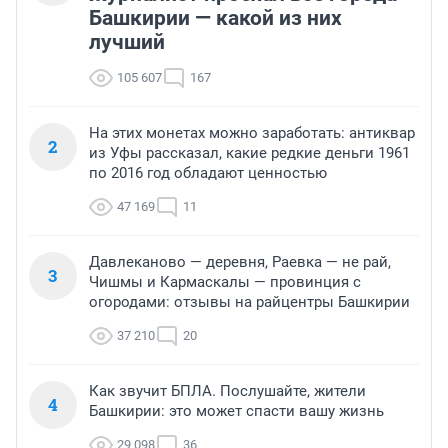
Башкирии — какой из них
лучший
105 607
167
На этих монетах можно заработать: антиквар
2
из Уфы рассказал, какие редкие деньги 1961
по 2016 год обладают ценностью
47 169
11
Давлеканово — деревня, Раевка — не рай,
3
Чишмы и Кармаскалы — провинция с
огородами: отзывы на райцентры Башкирии
37 210
20
Как звучит БПЛА. Послушайте, жители
4
Башкирии: это может спасти вашу жизнь
29 098
36