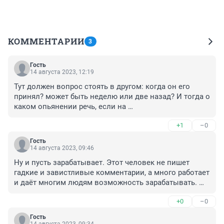
КОММЕНТАРИИ
3
Гость
14 августа 2023, 12:19
Тут должен вопрос стоять в другом: когда он его 
принял? может быть неделю или две назад? И тогда о 
каком опьянении речь, если на 
медосвидетельствовании определяют по наличию 
+1
–0
продуктов распада - этого достаточно для признания 
нахождения человека в состоянии опьянения, хотя 
Гость
самого вещества может уже и не быть в организме. 
14 августа 2023, 09:46
Это также пробел в законах.
Ну и пусть зарабатывает. Этот человек не пишет 
гадкие и завистливые комментарии, а много работает 
и даёт многим людям возможность зарабатывать. 

Мне безразлично и все равно, кто он.

+0
–0
Пусть работает.
Гость
14 августа 2023, 09:34