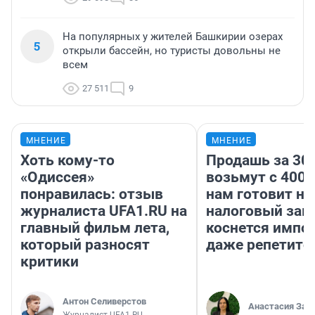
На популярных у жителей Башкирии озерах
5
открыли бассейн, но туристы довольны не
всем
27 511
9
МНЕНИЕ
МНЕНИЕ
Хоть кому-то
Продашь за 300
«Одиссея»
возьмут с 4000
понравилась: отзыв
нам готовит н
журналиста UFA1.RU на
налоговый зако
главный фильм лета,
коснется импор
который разносят
даже репетито
критики
Антон Селиверстов
Анастасия Зав
Журналист UFA1.RU