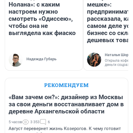
Нолана»: с каким
мешке»:
настроем нужно
предпринимат
смотреть «Одиссею»,
рассказала, как
чтобы она не
самом деле ус
выглядела как фиаско
бизнес со скл
дешевых това
Наталья Шорох
Надежда Губарь
Открыла кофейн
деньги соцразв
РЕКОМЕНДУЕМ
«Вам зачем он?»: дизайнер из Москвы
за свои деньги восстанавливает дом в
деревне Архангельской области
5 часов
3 353
6
Август перевернет жизнь Козерогов. К чему готовит