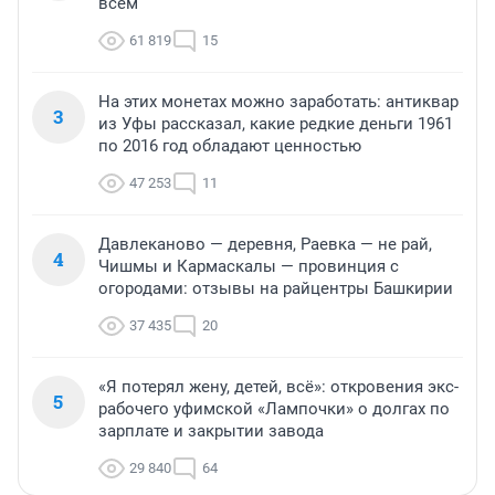
всем
61 819
15
На этих монетах можно заработать: антиквар
3
из Уфы рассказал, какие редкие деньги 1961
по 2016 год обладают ценностью
47 253
11
Давлеканово — деревня, Раевка — не рай,
4
Чишмы и Кармаскалы — провинция с
огородами: отзывы на райцентры Башкирии
37 435
20
«Я потерял жену, детей, всё»: откровения экс-
5
рабочего уфимской «Лампочки» о долгах по
зарплате и закрытии завода
29 840
64