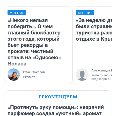
МНЕНИЕ
МНЕНИЕ
«Никого нельзя
«За неделю две
победить». О чем
были страшные
главный блокбастер
туристка расск
этого года, который
отдыхе в Крым
бьет рекорды в
прокате: честный
отзыв на «Одиссею»
Нолана
Александра Ис
Стас Соколов
заместитель гл
Эксперт
редактора 63.RU
РЕКОМЕНДУЕМ
«Протянуть руку помощи»: незрячий
парфюмер создал «уютный» аромат