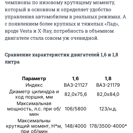
чемпионы по низовому крутящему моменту,
который в основном и определяет удобство
управления автомобилем в реальных режимах. А
с появлением более крупных и тяжелых «Лад»,
вроде Vesta и X-Ray, потребность в объемном
двигателе стала совсем уж очевидной.
Сравнение характеристик двигателей 1,6 и 1,8
литра
Параметр
1,6
1,8
Индекс
ВАЗ-21127
ВАЗ-21179
Диаметр цилиндра и
82,0х75,6
82,0х84,0
ход поршня, мм
Максимальная
мощность, л.с. при об/
106/5800
123/н.д.
мин
Максимальны
крутящий момент, Н*м,
148/4000
178/3500-4000*
при об/мин