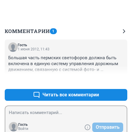
КОММЕНТАРИИ
1
Гость
1 июня 2012, 11:43
Большая часть пермских светофоров должна быть 
включена в единую систему управления дорожным 
движением, связанную с системой фото- и 
видеофиксации. 

+0
–0
В Перми действует около 300 светофоров. По 
мнению специалистов, примерно 170 светофоров 
Читать все комментарии
было бы целесообразно постепенно ввести в единую 
систему управления. Остальные светофоры, могут 
работать автономно. 

В ближайшие год-два (такие сроки неофициально 
называют в мэрии Перми) будут проведены работы 
Гость
Отправить
по расширению системы управления дорожным 
Войти