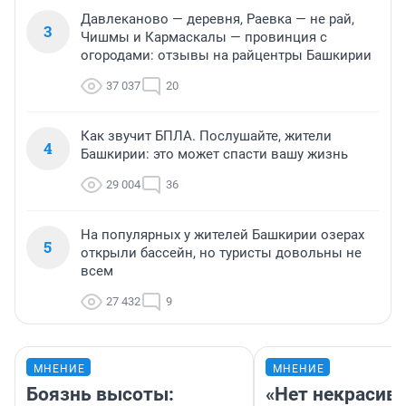
считают не рациональным расходованим бюджетных 
средств.
Давлеканово — деревня, Раевка — не рай,
3
Чишмы и Кармаскалы — провинция с
огородами: отзывы на райцентры Башкирии
37 037
20
Как звучит БПЛА. Послушайте, жители
4
Башкирии: это может спасти вашу жизнь
29 004
36
На популярных у жителей Башкирии озерах
5
открыли бассейн, но туристы довольны не
всем
27 432
9
МНЕНИЕ
МНЕНИЕ
Боязнь высоты:
«Нет некрасив