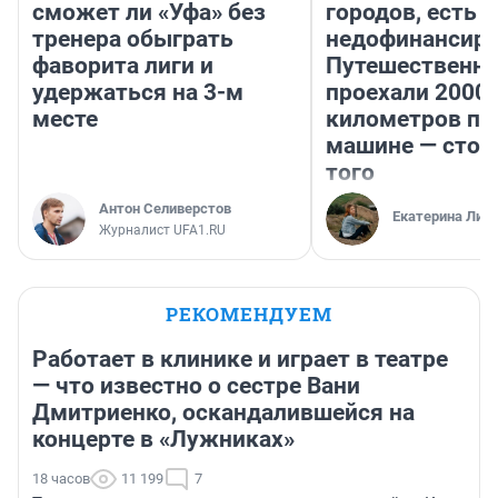
сможет ли «Уфа» без
городов, есть
тренера обыграть
недофинансиро
фаворита лиги и
Путешественн
удержаться на 3-м
проехали 2000
месте
километров по 
машине — стои
того
Антон Селиверстов
Екатерина Лит
Журналист UFA1.RU
РЕКОМЕНДУЕМ
Работает в клинике и играет в театре
— что известно о сестре Вани
Дмитриенко, оскандалившейся на
концерте в «Лужниках»
18 часов
11 199
7