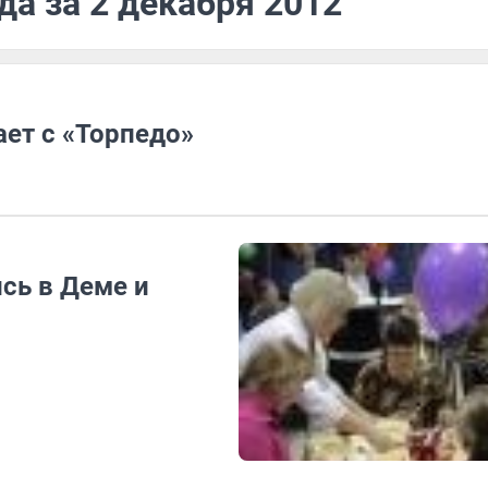
да за 2 декабря 2012
ет с «Торпедо»
сь в Деме и