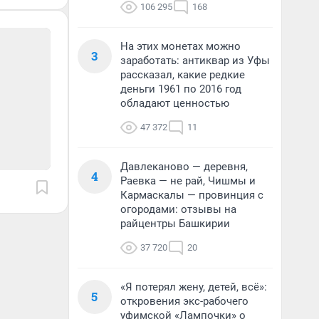
106 295
168
На этих монетах можно
3
заработать: антиквар из Уфы
рассказал, какие редкие
деньги 1961 по 2016 год
обладают ценностью
47 372
11
Давлеканово — деревня,
4
Раевка — не рай, Чишмы и
Кармаскалы — провинция с
огородами: отзывы на
райцентры Башкирии
37 720
20
«Я потерял жену, детей, всё»:
5
откровения экс-рабочего
уфимской «Лампочки» о