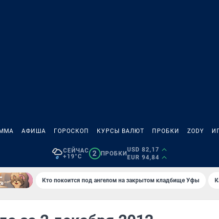
АММА
АФИША
ГОРОСКОП
КУРСЫ ВАЛЮТ
ПРОБКИ
ZODY
И
USD 82,17
СЕЙЧАС
2
ПРОБКИ
+19°C
EUR 94,84
Кто покоится под ангелом на закрытом кладбище Уфы
К