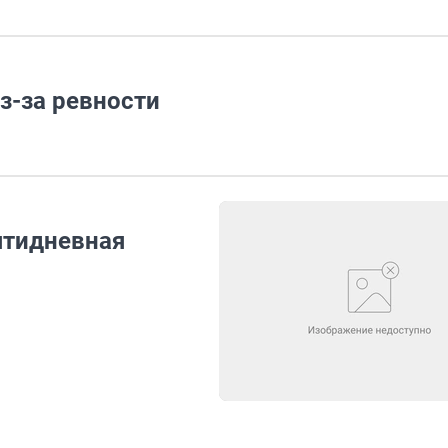
з-за ревности
ятидневная