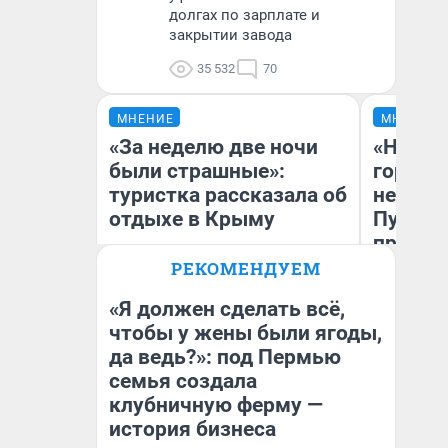
долгах по зарплате и
закрытии завода
35 532
70
МНЕНИЕ
МНЕНИЕ
«За неделю две ночи
«Нет н
были страшные»:
городов
туристка рассказала об
недофи
отдыхе в Крыму
Путеше
проеха
киломе
РЕКОМЕНДУЕМ
машине
«Я должен сделать всё,
того
чтобы у жены были ягоды,
Александра Исмайлова
да ведь?»: под Пермью
Ек
заместитель главного
редактора 63.RU
семья создала
клубничную ферму —
история бизнеса