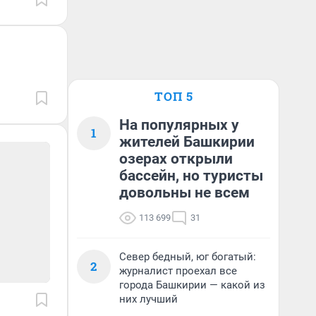
ТОП 5
На популярных у
1
жителей Башкирии
озерах открыли
бассейн, но туристы
довольны не всем
113 699
31
Север бедный, юг богатый:
2
журналист проехал все
города Башкирии — какой из
них лучший