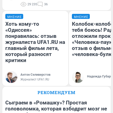
29 235
36
МНЕНИЕ
МНЕНИЕ
Хоть кому-то
Колобок-колобо
«Одиссея»
тебя боюсь! Рад
понравилась: отзыв
отложили прок
журналиста UFA1.RU на
«Человека-паук
главный фильм лета,
отзыв о фильме
который разносят
«человека-булк
критики
Антон Селиверстов
Надежда Губарь
Журналист UFA1.RU
РЕКОМЕНДУЕМ
Сыграем в «Ромашку»? Простая
головоломка, которая взбодрит мозг не