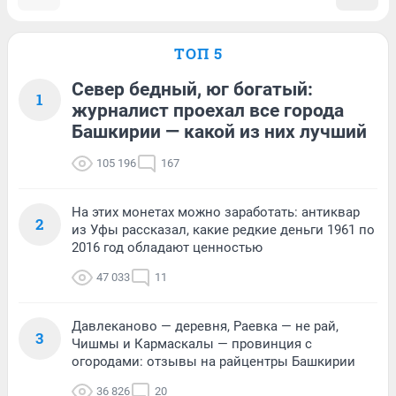
ТОП 5
Север бедный, юг богатый:
1
журналист проехал все города
Башкирии — какой из них лучший
105 196
167
На этих монетах можно заработать: антиквар
2
из Уфы рассказал, какие редкие деньги 1961 по
2016 год обладают ценностью
47 033
11
Давлеканово — деревня, Раевка — не рай,
3
Чишмы и Кармаскалы — провинция с
огородами: отзывы на райцентры Башкирии
36 826
20