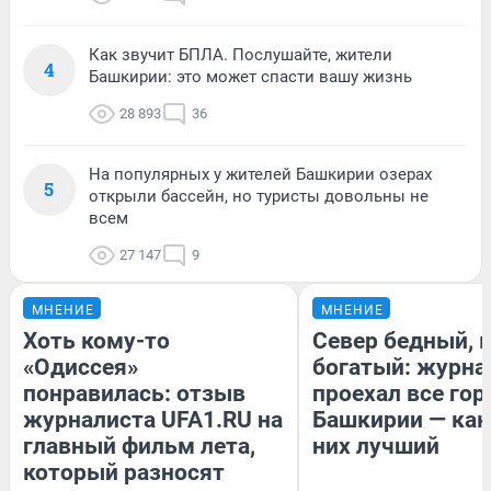
Как звучит БПЛА. Послушайте, жители
4
Башкирии: это может спасти вашу жизнь
28 893
36
На популярных у жителей Башкирии озерах
5
открыли бассейн, но туристы довольны не
всем
27 147
9
МНЕНИЕ
МНЕНИЕ
Хоть кому-то
Север бедный, 
«Одиссея»
богатый: журна
понравилась: отзыв
проехал все гор
журналиста UFA1.RU на
Башкирии — как
главный фильм лета,
них лучший
который разносят