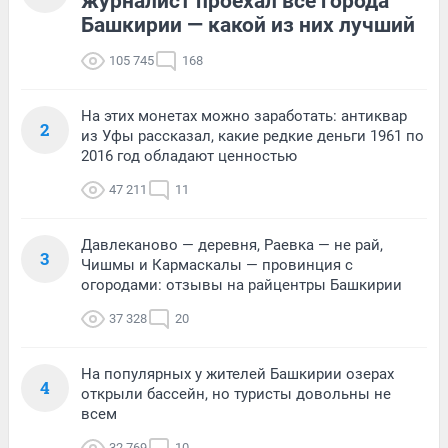
журналист проехал все города
Башкирии — какой из них лучший
105 745
168
На этих монетах можно заработать: антиквар
2
из Уфы рассказал, какие редкие деньги 1961 по
2016 год обладают ценностью
47 211
11
Давлеканово — деревня, Раевка — не рай,
3
Чишмы и Кармаскалы — провинция с
огородами: отзывы на райцентры Башкирии
37 328
20
На популярных у жителей Башкирии озерах
4
открыли бассейн, но туристы довольны не
всем
32 769
10