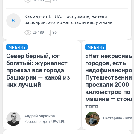
Как звучит БПЛА. Послушайте, жители
5
Башкирии: это может спасти вашу жизнь
29 189
36
МНЕНИЕ
МНЕНИЕ
Север бедный, юг
«Нет некрасивы
богатый: журналист
городов, есть
проехал все города
недофинансиро
Башкирии — какой из
Путешественни
них лучший
проехали 2000
километров по 
машине — стоил
того
Андрей Бирюков
Екатерина Литк
Корреспондент UFA1.RU