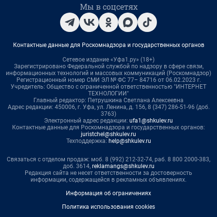
Мы в соцсетях
Контактные данные для Роскомнадзора и государственных органов
Сетевое издание «Уфа1.ру» (18+)
Зарегистрировано Федеральной службой по надзору в сфере связи,
информационных технологий и массовых коммуникаций (Роскомнадзор)
Регистрационный номер СМИ ЭЛ № ФС 77– 84716 от 06.02.2023 г.
Учредитель: Общество с ограниченной ответственностью "ИНТЕРНЕТ
ТЕХНОЛОГИИ"
Главный редактор: Петрушкина Светлана Алексеевна
Адрес редакции: 450006, г. Уфа, ул. Ленина, д. 156, 8 (347) 286-51-96 (доб.
3763)
Электронный адрес редакции:
ufa1@shkulev.ru
Контактные данные для Роскомнадзора и государственных органов:
juristchel@shkulev.ru
Техподдержка:
help@shkulev.ru
Связаться с отделом продаж: моб. 8 (992) 212-32-74, раб. 8 800 2000-383,
доб. 3614,
reklamangs@shkulev.ru
Редакция сайта не несет ответственности за достоверность
информации, содержащейся в рекламных объявлениях.
Информация об ограничениях
Политика использования cookies