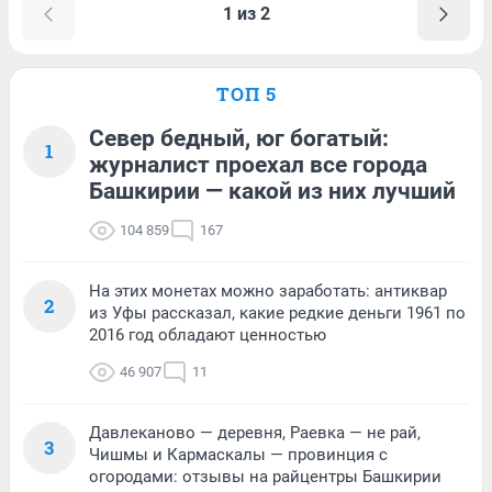
1 из 2
ТОП 5
Север бедный, юг богатый:
1
журналист проехал все города
Башкирии — какой из них лучший
104 859
167
На этих монетах можно заработать: антиквар
2
из Уфы рассказал, какие редкие деньги 1961 по
2016 год обладают ценностью
46 907
11
Давлеканово — деревня, Раевка — не рай,
3
Чишмы и Кармаскалы — провинция с
огородами: отзывы на райцентры Башкирии