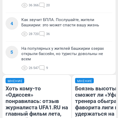
36 366
20
Как звучит БПЛА. Послушайте, жители
4
Башкирии: это может спасти вашу жизнь
28 720
36
На популярных у жителей Башкирии озерах
5
открыли бассейн, но туристы довольны не
всем
26 547
9
МНЕНИЕ
МНЕНИЕ
Хоть кому-то
Боязнь высоты:
«Одиссея»
сможет ли «Уфа
понравилась: отзыв
тренера обыгра
журналиста UFA1.RU на
фаворита лиги и
главный фильм лета,
удержаться на 