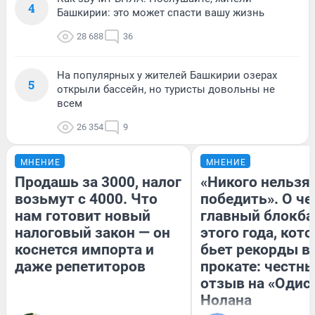
4
Башкирии: это может спасти вашу жизнь
28 688
36
На популярных у жителей Башкирии озерах
5
открыли бассейн, но туристы довольны не
всем
26 354
9
МНЕНИЕ
МНЕНИЕ
Продашь за 3000, налог
«Никого нельзя
возьмут с 4000. Что
победить». О ч
нам готовит новый
главный блокба
налоговый закон — он
этого года, кот
коснется импорта и
бьет рекорды в
даже репетиторов
прокате: честн
отзыв на «Одис
Нолана