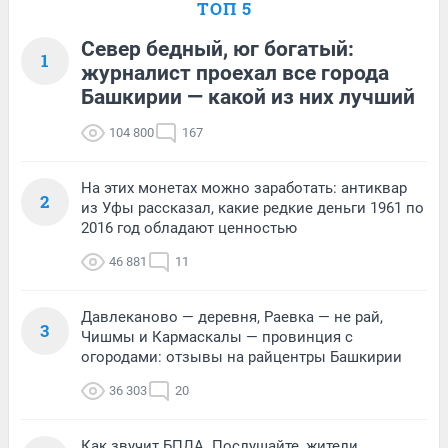
ТОП 5
Север бедный, юг богатый:
1
журналист проехал все города
Башкирии — какой из них лучший
104 800
167
На этих монетах можно заработать: антиквар
2
из Уфы рассказал, какие редкие деньги 1961 по
2016 год обладают ценностью
46 881
11
Давлеканово — деревня, Раевка — не рай,
3
Чишмы и Кармаскалы — провинция с
огородами: отзывы на райцентры Башкирии
36 303
20
Как звучит БПЛА. Послушайте, жители