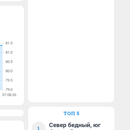
ТОП 5
Север бедный, юг
1