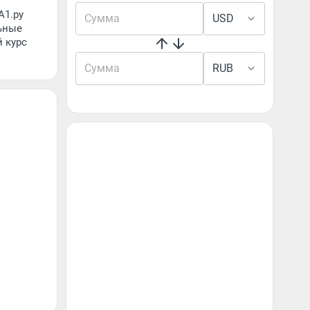
А1.ру
USD
ьные
й курс
RUB