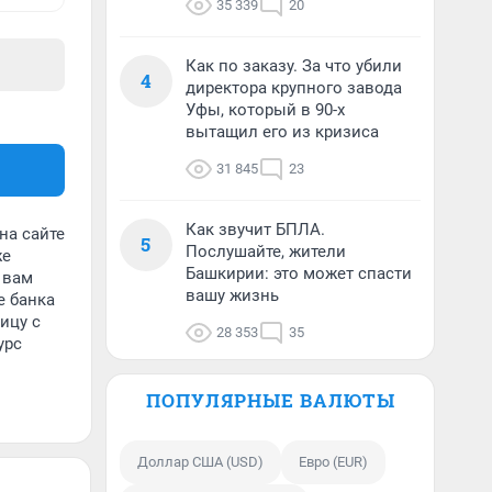
35 339
20
Как по заказу. За что убили
4
директора крупного завода
Уфы, который в 90-х
вытащил его из кризиса
31 845
23
Как звучит БПЛА.
на сайте
5
Послушайте, жители
же
Башкирии: это может спасти
 вам
вашу жизнь
е банка
ицу с
28 353
35
урс
ПОПУЛЯРНЫЕ ВАЛЮТЫ
Доллар США (USD)
Евро (EUR)