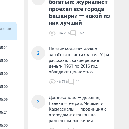
богатый: журналист
проехал все города
Башкирии — какой из
них лучший
ление
104 216
167
05:21
На этих монетах можно
2
заработать: антиквар из Уфы
рассказал, какие редкие
05:00
деньги 1961 по 2016 год
обладают ценностью
05:00
46 716
11
05:00
Давлеканово — деревня,
05:05
3
Раевка — не рай, Чишмы и
Кармаскалы — провинция с
06:21
огородами: отзывы на
райцентры Башкирии
05:00