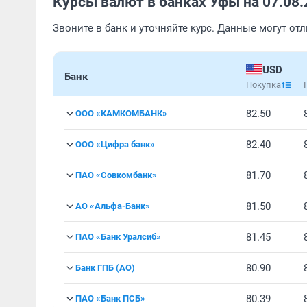
Курсы валют в банках Уфы на 07.08.
Звоните в банк и уточняйте курс. Данные могут от
USD
Банк
Покупка
82.50
ООО «КАМКОМБАНК»
82.40
ООО «Цифра банк»
81.70
ПАО «Совкомбанк»
81.50
АО «Альфа-Банк»
81.45
ПАО «Банк Уралсиб»
80.90
Банк ГПБ (АО)
80.39
ПАО «Банк ПСБ»