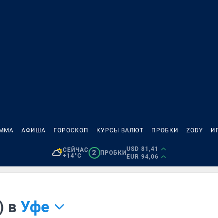
АММА
АФИША
ГОРОСКОП
КУРСЫ ВАЛЮТ
ПРОБКИ
ZODY
И
USD 81,41
СЕЙЧАС
2
ПРОБКИ
+14°C
EUR 94,06
) в
Уфе