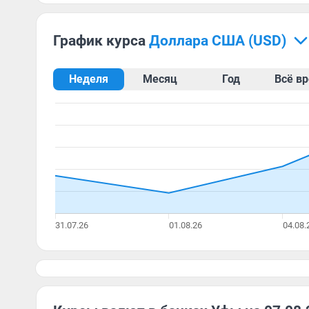
График курса
доллара США (USD)
Неделя
Месяц
Год
Всё в