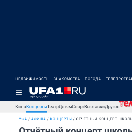
НЕДВИЖИМОСТЬ
ЗНАКОМСТВА
ПОГОДА
ТЕЛЕПРОГР
Кино
Концерты
Театр
Детям
Спорт
Выставки
Другое
УФА
АФИША
КОНЦЕРТЫ
ОТЧЁТНЫЙ КОНЦЕРТ ШКОЛ
Отчётный концерт школ