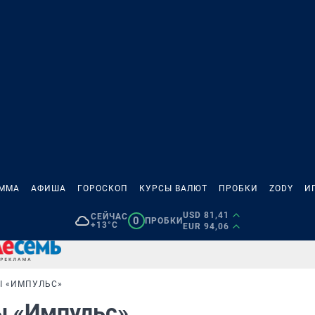
АММА
АФИША
ГОРОСКОП
КУРСЫ ВАЛЮТ
ПРОБКИ
ZODY
И
USD 81,41
СЕЙЧАС
0
ПРОБКИ
+13°C
EUR 94,06
Ы «ИМПУЛЬС»
ы «Импульс»