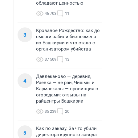
обладают ценностью
46 703
11
Кровавое Рождество: как до
3
смерти забили бизнесмена
из Башкирии и что стало с
организатором убийства
37 509
13
Давлеканово — деревня,
4
Раевка — не рай, Чишмы и
Кармаскалы — провинция с
огородами: отзывы на
райцентры Башкирии
35 239
20
Как по заказу. За что убили
5
директора крупного завода