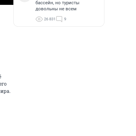
бассейн, но туристы
довольны не всем
26 831
9
 
го 
ира.