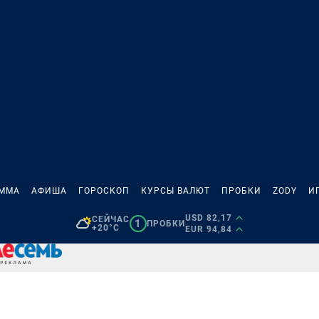
АММА
АФИША
ГОРОСКОП
КУРСЫ ВАЛЮТ
ПРОБКИ
ZODY
И
USD 82,17
СЕЙЧАС
1
ПРОБКИ
+20°C
EUR 94,84