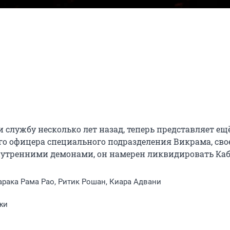
службу несколько лет назад, теперь представляет ещё
о офицера специального подразделения Викрама, свое
утренними демонами, он намерен ликвидировать Каб
рака Рама Рао, Ритик Рошан, Киара Адвани
жи