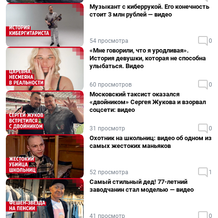
Музыкант с киберрукой. Его конечность
стоит 3 млн рублей — видео
54 просмотра
0
«Мне говорили, что я уродливая».
История девушки, которая не способна
улыбаться. Видео
60 просмотров
0
Московский таксист оказался
«двойником» Сергея Жукова и взорвал
соцсети: видео
31 просмотр
0
Охотник на школьниц: видео об одном из
самых жестоких маньяков
52 просмотра
1
Самый стильный дед! 77-летний
заводчанин стал моделью — видео
41 просмотр
0