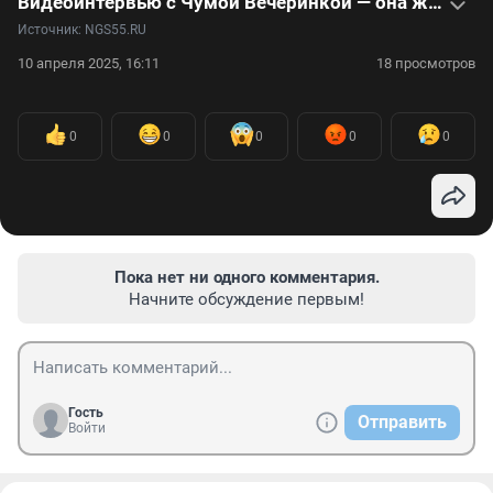
Видеоинтервью с Чумой Вечеринкой — она же блогер Вика Чуманова — о моде, детстве на Севере и диалектах
Источник: 
NGS55.RU
10 апреля 2025, 16:11
18 просмотров
0
0
0
0
0
Пока нет ни одного комментария.
Начните обсуждение первым!
Гость
Отправить
Войти