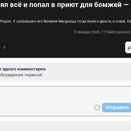
ял всё и попал в приют для бомжей —
Раши». У сыгравшего его Валерия Магдьяша тогда были и деньги, и слава. К
13 января 2025, 17:58
48 просмот
0
и одного комментария.
обсуждение первым!
Отправить