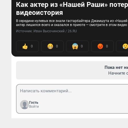
Как актер из «Нашей Раши» потер
видеоистория
В середине нулевых все знали гастарбайтера Джамшута из «Нашей 
актер лишился всего и оказался в приюте — смотрите в этом видео
Источник: 
Иван Высочинский / 26.RU
0
0
0
0
Пока нет н
Начните 
Гость
Войти