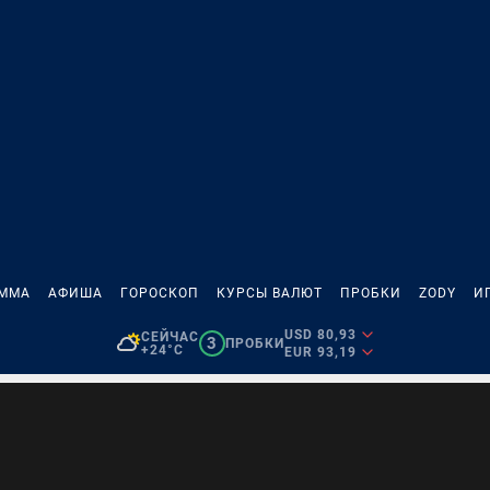
АММА
АФИША
ГОРОСКОП
КУРСЫ ВАЛЮТ
ПРОБКИ
ZODY
И
USD 80,93
СЕЙЧАС
3
ПРОБКИ
+24°C
EUR 93,19