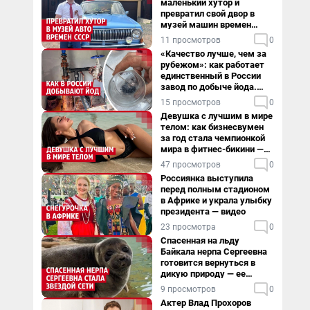
маленький хутор и
превратил свой двор в
музей машин времен
СССР. Видео
11 просмотров
0
«Качество лучше, чем за
рубежом»: как работает
единственный в России
завод по добыче йода.
Видео
15 просмотров
0
Девушка с лучшим в мире
телом: как бизнесвумен
за год стала чемпионкой
мира в фитнес-бикини —
видео
47 просмотров
0
Россиянка выступила
перед полным стадионом
в Африке и украла улыбку
президента — видео
23 просмотра
0
Спасенная на льду
Байкала нерпа Сергеевна
готовится вернуться в
дикую природу — ее
видеоистория
9 просмотров
0
Актер Влад Прохоров