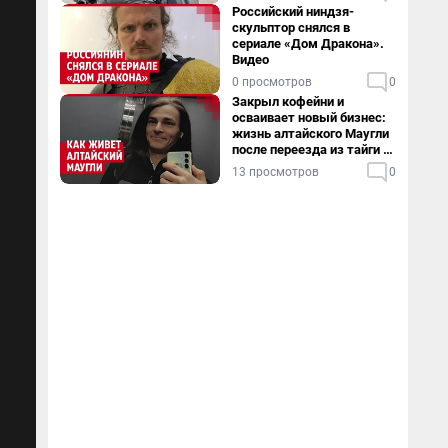
Российский ниндзя-
скульптор снялся в
сериале «Дом Дракона».
Видео
0 просмотров
0
Закрыл кофейни и
осваивает новый бизнес:
жизнь алтайского Маугли
после переезда из тайги в
столицу
13 просмотров
0