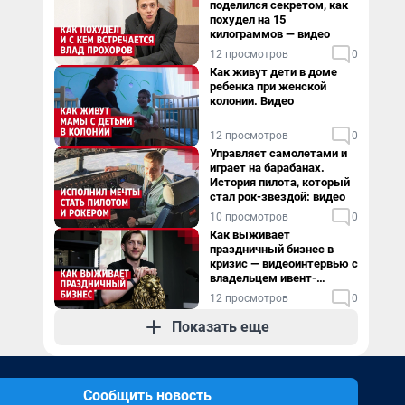
поделился секретом, как
похудел на 15
килограммов — видео
12 просмотров
0
Как живут дети в доме
ребенка при женской
колонии. Видео
12 просмотров
0
Управляет самолетами и
играет на барабанах.
История пилота, который
стал рок-звездой: видео
10 просмотров
0
Как выживает
праздничный бизнес в
кризис — видеоинтервью с
владельцем ивент-
агентства
12 просмотров
0
Показать еще
Сообщить новость