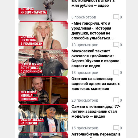
Его конечность стоит 3
млн рублей — видео
8 просмотров
0
«Мне говорили, что я
уродливая». История
девушки, которая не
способна улыбаться.
Видео
13 просмотров
0
Московский таксист
оказался «двойником»
Сергея Жукова и взорвал
соцсети: видео
13 просмотров
0
Охотник на школьниц:
видео об одном из самых
жестоких маньяков
20 просмотров
0
Самый стильный дед! 77-
летний заводчанин стал
моделью — видео
15 просмотров
0
Автолюбитель переехал в