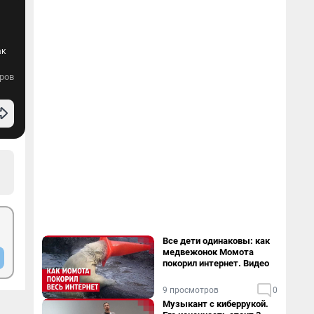
ак
ров
Все дети одинаковы: как
медвежонок Момота
покорил интернет. Видео
9 просмотров
0
Музыкант с киберрукой.