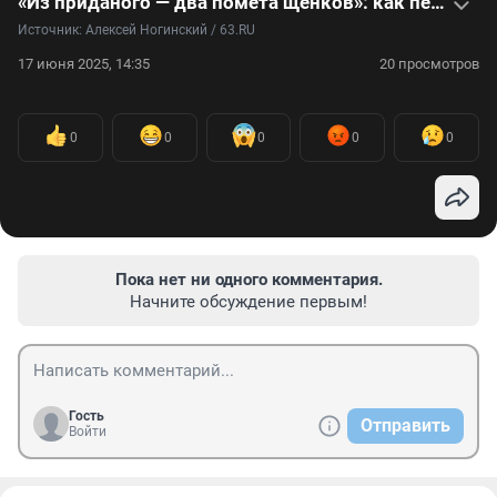
«Из приданого — два помёта щенков»: как пела и плясала первая собачья свадьба — фото и видео
Источник: 
Алексей Ногинский / 63.RU
17 июня 2025, 14:35
20 просмотров
0
0
0
0
0
Пока нет ни одного комментария.
Начните обсуждение первым!
Гость
Отправить
Войти