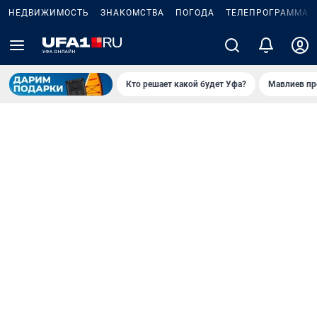
НЕДВИЖИМОСТЬ
ЗНАКОМСТВА
ПОГОДА
ТЕЛЕПРОГРАММА
Кто решает какой будет Уфа?
Мавлиев пр