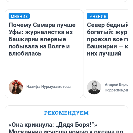
МНЕНИЕ
МНЕНИЕ
Почему Самара лучше
Север бедный,
Уфы: журналистка из
богатый: журн
Башкирии впервые
проехал все го
побывала на Волге и
Башкирии — ка
влюбилась
них лучший
Андрей Бирюко
Назифа Нурмухаметова
Корреспондент 
РЕКОМЕНДУЕМ
«Она крикнула: „Дядя Боря!“»
Москвичка исчезла ночью у океана во