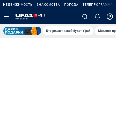
НЕДВИЖИМОСТЬ
ЗНАКОМСТВА
ПОГОДА
ТЕЛЕПРОГРАММА
Кто решает какой будет Уфа?
Мавлиев пр