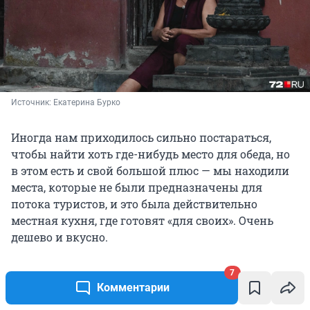
Источник: 
Екатерина Бурко
Иногда нам приходилось сильно постараться,
чтобы найти хоть где-нибудь место для обеда, но
в этом есть и свой большой плюс — мы находили
места, которые не были предназначены для
потока туристов, и это была действительно
местная кухня, где готовят «для своих». Очень
дешево и вкусно.
7
Когда мы только-только прилетели в Катманду и
Комментарии
приехали в отель, в котором должны были жить —
то он просто не работал. Все наши звонки и