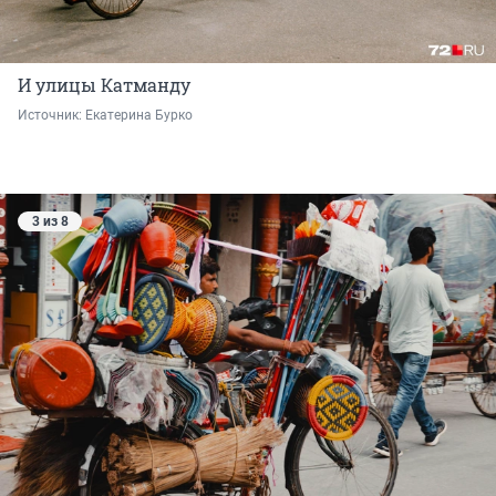
И улицы Катманду
Источник: 
Екатерина Бурко
3 из 8