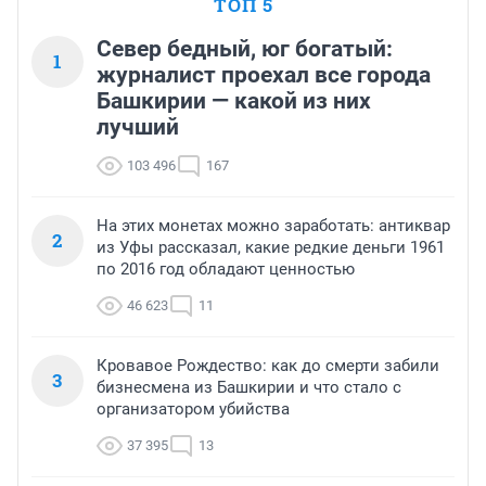
ТОП 5
Север бедный, юг богатый:
1
журналист проехал все города
Башкирии — какой из них
лучший
103 496
167
На этих монетах можно заработать: антиквар
2
из Уфы рассказал, какие редкие деньги 1961
по 2016 год обладают ценностью
46 623
11
Кровавое Рождество: как до смерти забили
3
бизнесмена из Башкирии и что стало с
организатором убийства
37 395
13