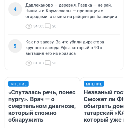
Давлеканово — деревня, Раевка — не рай,
4
Чишмы и Кармаскалы — провинция с
огородами: отзывы на райцентры Башкирии
34 505
20
Как по заказу. За что убили директора
5
крупного завода Уфы, который в 90-х
вытащил его из кризиса
31 707
23
МНЕНИЕ
МНЕНИЕ
«Спуталась речь, понес
Незваный гост
пургу». Врач — о
Сможет ли ФК 
смертельном диагнозе,
обыграть дома
который сложно
татарский «КА
обнаружить
который уже не