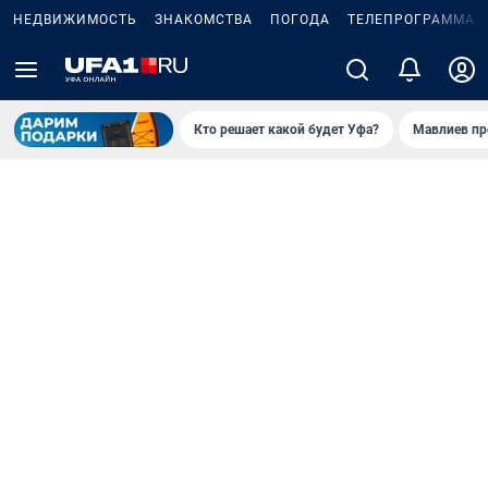
НЕДВИЖИМОСТЬ
ЗНАКОМСТВА
ПОГОДА
ТЕЛЕПРОГРАММА
Кто решает какой будет Уфа?
Мавлиев пр