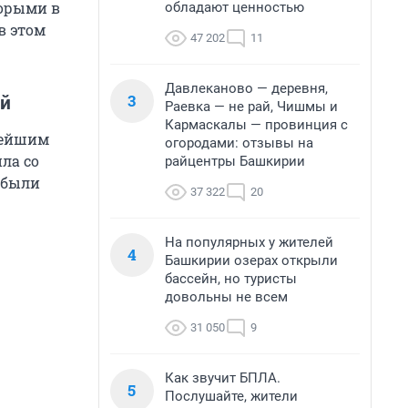
торыми в
обладают ценностью
в этом
47 202
11
Давлеканово — деревня,
3
ой
Раевка — не рай, Чишмы и
Кармаскалы — провинция с
нейшим
огородами: отзывы на
ла со
райцентры Башкирии
 были
37 322
20
На популярных у жителей
4
Башкирии озерах открыли
бассейн, но туристы
довольны не всем
31 050
9
Как звучит БПЛА.
5
Послушайте, жители