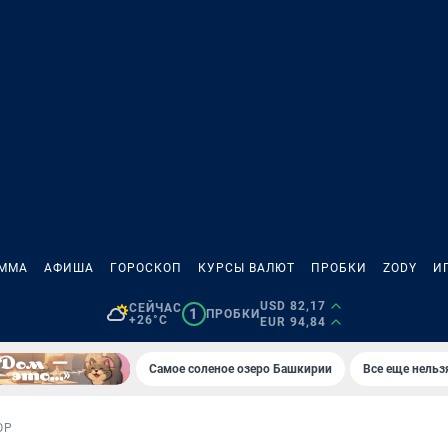
АММА
АФИША
ГОРОСКОП
КУРСЫ ВАЛЮТ
ПРОБКИ
ZODY
И
USD 82,17
СЕЙЧАС
1
ПРОБКИ
+26°C
EUR 94,84
Самое соленое озеро Башкирии
Все еще нельз
ОР