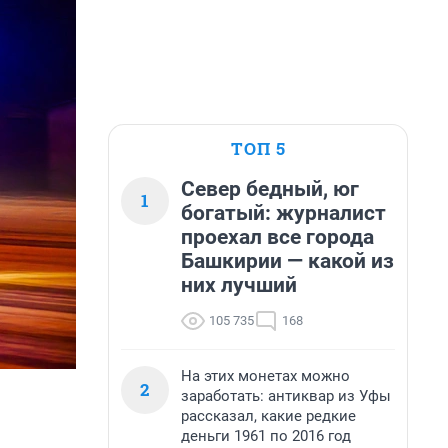
ТОП 5
Север бедный, юг
1
богатый: журналист
проехал все города
Башкирии — какой из
них лучший
105 735
168
На этих монетах можно
2
заработать: антиквар из Уфы
рассказал, какие редкие
деньги 1961 по 2016 год