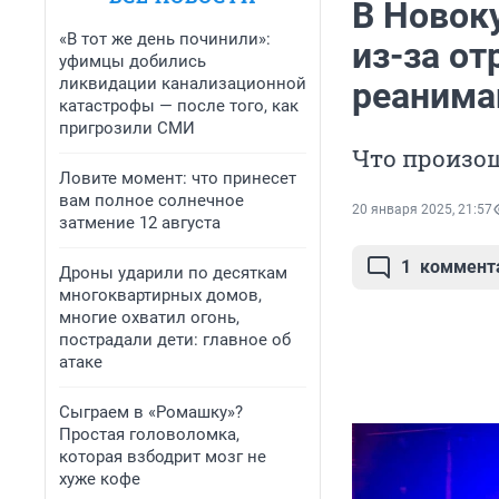
В Новок
«В тот же день починили»:
из-за от
уфимцы добились
ликвидации канализационной
реанима
катастрофы — после того, как
пригрозили СМИ
Что произош
Ловите момент: что принесет
вам полное солнечное
20 января 2025, 21:57
затмение 12 августа
1
коммент
Дроны ударили по десяткам
многоквартирных домов,
многие охватил огонь,
пострадали дети: главное об
атаке
Сыграем в «Ромашку»?
Простая головоломка,
которая взбодрит мозг не
хуже кофе