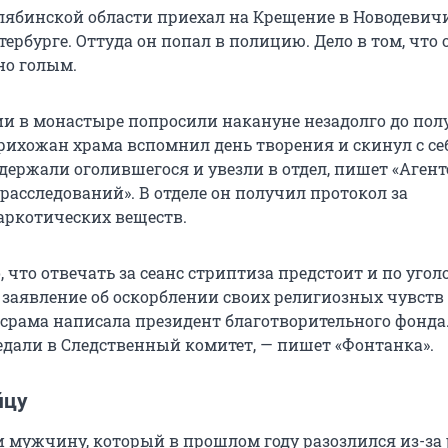
ябинской области приехал на Крещение в Новодевич
ербурге. Оттуда он попал в полицию. Дело в том, что 
но голым.
 в монастыре попросили накануне незадолго до пол
рихожан храма вспомнил день творения и скинул с себ
держали оголившегося и увезли в отдел, пишет «Агент
расследований». В отделе он получил протокол за
аркотических веществ.
 что отвечать за сеанс стриптиза предстоит и по уго
м заявление об оскорблении своих религиозных чувств
срама написала президент благотворительного фонда
дали в Следственный комитет, — пишет «Фонтанка».
йцу
и мужчину, который в прошлом году разозлился из-за 