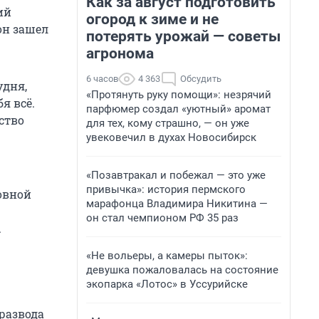
Как за август подготовить
ий
огород к зиме и не
он зашел
потерять урожай — советы
агронома
6 часов
4 363
Обсудить
удня,
«Протянуть руку помощи»: незрячий
я всё.
парфюмер создал «уютный» аромат
ство
для тех, кому страшно, — он уже
увековечил в духах Новосибирск
«Позавтракал и побежал — это уже
привычка»: история пермского
ловной
марафонца Владимира Никитина —
он стал чемпионом РФ 35 раз
.
«Не вольеры, а камеры пыток»:
девушка пожаловалась на состояние
экопарка «Лотос» в Уссурийске
развода