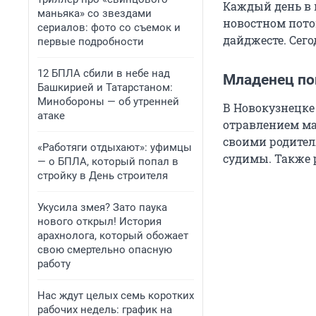
Каждый день в 
маньяка» со звездами
новостном пото
сериалов: фото со съемок и
дайджесте. Сего
первые подробности
12 БПЛА сбили в небе над
Младенец по
Башкирией и Татарстаном:
Минобороны — об утренней
В Новокузнецке
атаке
отравлением мар
своими родите
«Работяги отдыхают»: уфимцы
судимы. Также 
— о БПЛА, который попал в
стройку в День строителя
Укусила змея? Зато паука
нового открыл! История
арахнолога, который обожает
свою смертельно опасную
работу
Нас ждут целых семь коротких
рабочих недель: график на