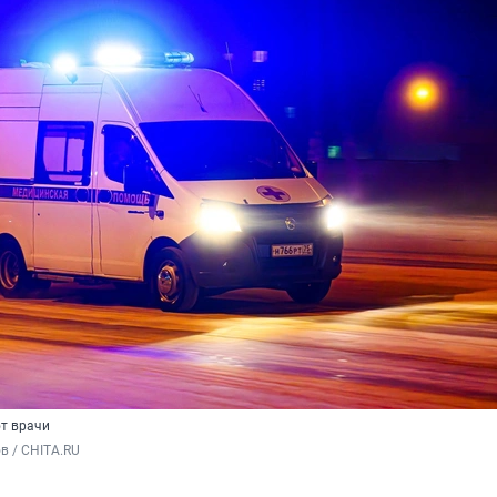
т врачи
в / CHITA.RU