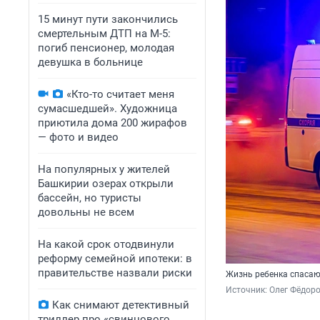
15 минут пути закончились
смертельным ДТП на М-5:
погиб пенсионер, молодая
девушка в больнице
«Кто-то считает меня
сумасшедшей». Художница
приютила дома 200 жирафов
— фото и видео
На популярных у жителей
Башкирии озерах открыли
бассейн, но туристы
довольны не всем
На какой срок отодвинули
реформу семейной ипотеки: в
правительстве назвали риски
Жизнь ребенка спасаю
Источник: 
Олег Фёдоро
Как снимают детективный
триллер про «свинцового