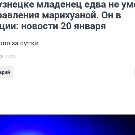
узнецке младенец едва не ум
равления марихуаной. Он в
ции: новости 20 января
ло за сутки
2 090
арий