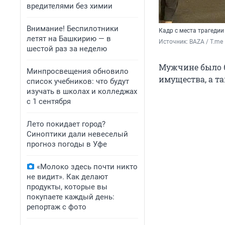
вредителями без химии
Внимание! Беспилотники
Кадр с места трагедии
летят на Башкирию — в
Источник: 
BAZA / T.me
шестой раз за неделю
Мужчине было 62
Минпросвещения обновило
имущества, а т
список учебников: что будут
изучать в школах и колледжах
с 1 сентября
Лето покидает город?
Синоптики дали невеселый
прогноз погоды в Уфе
«Молоко здесь почти никто
не видит». Как делают
продукты, которые вы
покупаете каждый день:
репортаж с фото