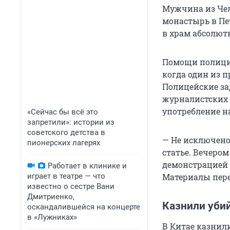
Мужчина из Чел
монастырь в Пет
в храм абсолют
Помощи полиции
когда один из п
Полицейские за
журналистских 
употребление н
«Сейчас бы всё это
запретили»: истории из
советского детства в
— Не исключено,
пионерских лагерях
статье. Вечеро
демонстрацией 
Работает в клинике и
играет в театре — что
Материалы пере
известно о сестре Вани
Дмитриенко,
Казнили уби
оскандалившейся на концерте
в «Лужниках»
В Китае казнил