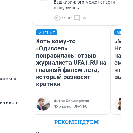
Башкирии: это может спасти
вашу жизнь
29 182
36
МНЕНИЕ
МНЕНИ
Хоть кому-то
«Мы в
«Одиссея»
Нолан
понравилась: отзыв
настр
журналиста UFA1.RU на
смотр
главный фильм лета,
чтобы
который разносят
выгля
зался в
критики
Антон Селиверстов
льчика в
Журналист UFA1.RU
РЕКОМЕНДУЕМ