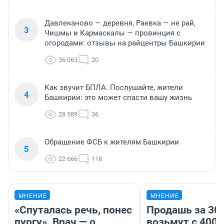
Давлеканово — деревня, Раевка — не рай,
3
Чишмы и Кармаскалы — провинция с
огородами: отзывы на райцентры Башкирии
36 063
20
Как звучит БПЛА. Послушайте, жители
4
Башкирии: это может спасти вашу жизнь
28 589
36
Обращение ФСБ к жителям Башкирии
5
22 666
118
МНЕНИЕ
МНЕНИЕ
«Спуталась речь, понес
Продашь за 300
пургу». Врач — о
возьмут с 4000