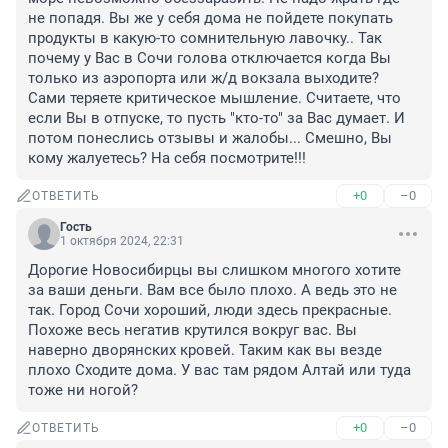
не попадя. Вы же у себя дома не пойдете покупать 
продукты в какую-то сомнительную лавочку.. Так 
почему у Вас в Сочи голова отключается когда Вы 
только из аэропорта или ж/д вокзала выходите? 
Сами теряете критическое мышление. Считаете, что 
если Вы в отпуске, то пусть "кто-то" за Вас думает. И 
потом понеслись отзывы и жалобы... Смешно, Вы 
кому жалуетесь? На себя посмотрите!!!
+0
–0
ОТВЕТИТЬ
Гость
1 октября 2024, 22:31
Дорогие Новосибирцы вы слишком многого хотите 
за ваши деньги. Вам все было плохо. А ведь это не 
так. Город Сочи хороший, люди здесь прекрасные. 
Похоже весь негатив крутился вокруг вас. Вы 
наверно дворянских кровей. Таким как вы везде 
плохо Сходите дома. У вас там рядом Алтай или туда 
тоже ни ногой?
+0
–0
ОТВЕТИТЬ