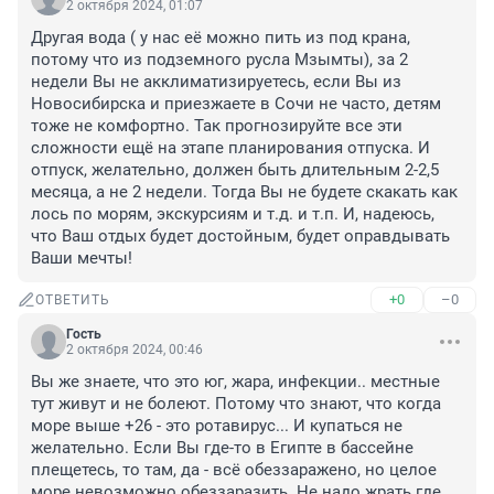
2 октября 2024, 01:07
Другая вода ( у нас её можно пить из под крана, 
потому что из подземного русла Мзымты), за 2 
недели Вы не акклиматизируетесь, если Вы из 
Новосибирска и приезжаете в Сочи не часто, детям 
тоже не комфортно. Так прогнозируйте все эти 
сложности ещё на этапе планирования отпуска. И 
отпуск, желательно, должен быть длительным 2-2,5 
месяца, а не 2 недели. Тогда Вы не будете скакать как 
лось по морям, экскурсиям и т.д. и т.п. И, надеюсь, 
что Ваш отдых будет достойным, будет оправдывать 
Ваши мечты!
+0
–0
ОТВЕТИТЬ
Гость
2 октября 2024, 00:46
Вы же знаете, что это юг, жара, инфекции.. местные 
тут живут и не болеют. Потому что знают, что когда 
море выше +26 - это ротавирус... И купаться не 
желательно. Если Вы где-то в Египте в бассейне 
плещетесь, то там, да - всё обеззаражено, но целое 
море невозможно обеззаразить. Не надо жрать где 