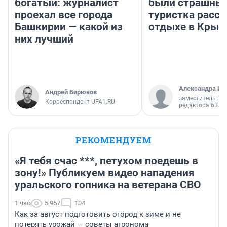
богатый: журналист
были страшные
проехал все города
туристка расск
Башкирии — какой из
отдыхе в Крым
них лучший
Александра Ис
Андрей Бирюков
заместитель гл
Корреспондент UFA1.RU
редактора 63.RU
РЕКОМЕНДУЕМ
«Я тебя счас ***, петухом поедешь в
зону!» Публикуем видео нападения
уральского гопника на ветерана СВО
1 час
5 957
104
Как за август подготовить огород к зиме и не
потерять урожай — советы агронома