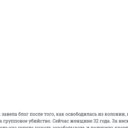
авела блог после того, как освободилась из колонии, 
за групповое убийство. Сейчас женщине 32 года. За нес
оде она успела начать зарабатывать и получила квар