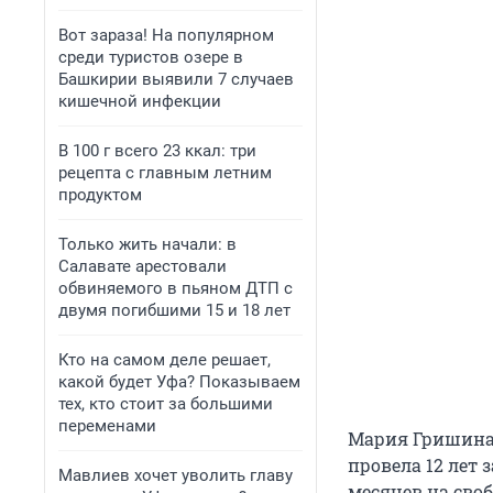
Вот зараза! На популярном
среди туристов озере в
Башкирии выявили 7 случаев
кишечной инфекции
В 100 г всего 23 ккал: три
рецепта с главным летним
продуктом
Только жить начали: в
Салавате арестовали
обвиняемого в пьяном ДТП с
двумя погибшими 15 и 18 лет
Кто на самом деле решает,
какой будет Уфа? Показываем
тех, кто стоит за большими
переменами
Мария Гришина з
провела 12 лет 
Мавлиев хочет уволить главу
месяцев на своб