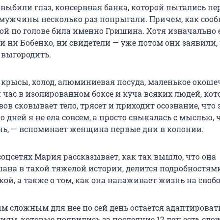
 выбили глаз, консервная банка, которой пытались пе
и мужчины несколько раз попрыгали. Причем, как соо
кой по голове била именно Гришина. Хотя изначально 
и ни Бобенко, ни свидетели — уже потом они заявили,
 выгородить.
, крысы, холод, алюминиевая посуда, маленькое окоше
 час в изолированном боксе и куча всяких людей, кот
рвов сковывает тело, трясет и приходит осознание, что 
о дней я не ела совсем, а просто свыкалась с мыслью, 
нь, — вспоминает женщина первые дни в колонии.
соцсетях Мария рассказывает, как так вышло, что она
шана в такой тяжелой истории, делится подробностям
ой, а также о том, как она налаживает жизнь на свобо
м сложным для нее по сей день остается адаптироват
ям, которые появились за последние 12 лет: есть сло