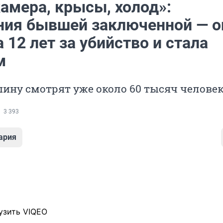
амера, крысы, холод»:
ния бывшей заключенной — о
 12 лет за убийство и стала
м
ину смотрят уже около 60 тысяч челове
3 393
ария
узить VIQEO