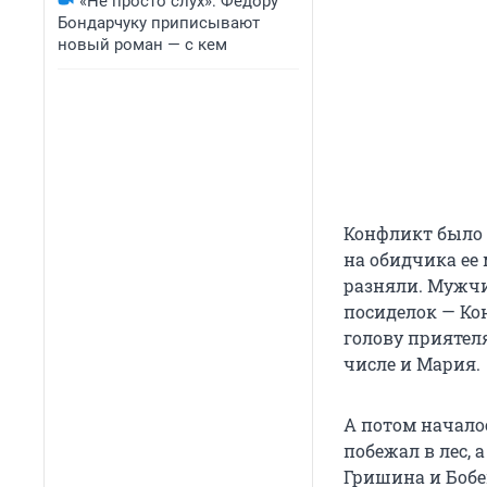
«Не просто слух»: Федору
Бондарчуку приписывают
новый роман — с кем
Конфликт было 
на обидчика ее 
разняли. Мужчи
посиделок — Ко
голову приятеля
числе и Мария.
А потом начало
побежал в лес, 
Гришина и Бобе