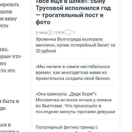
«Все еще в шоке»: сыну
ререзать
Трусовой исполнился год
бщали
— трогательный пост и
ее вину
фото
 что
3 часа
2 419
1
Уроженка Волгограда выиграла
миллион, купив лотерейный билет за
чко,
20 рублей
орые что-
это
«Мы начали в самое нестабильное
что это
время»: как многодетная мама из
Архангельска создала свой бизнес
«Она крикнула: „Дядя Боря!“»
Москвичка исчезла ночью у океана
и быта и
во Вьетнаме. Что произошло в
де.
последние минуты пропажи девушки
ься к
Популярный фитнес-тренер с
жности с