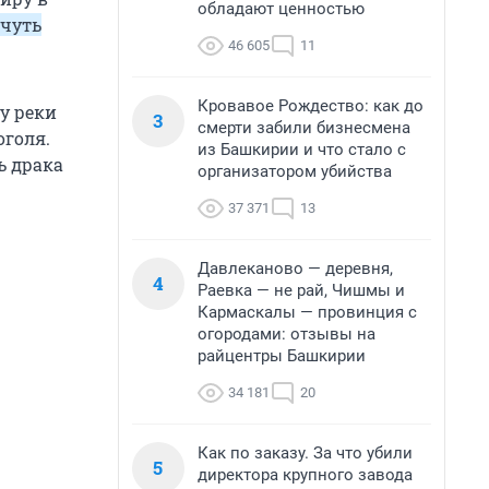
обладают ценностью
 чуть
46 605
11
Кровавое Рождество: как до
у реки
3
смерти забили бизнесмена
оголя.
из Башкирии и что стало с
ь драка
организатором убийства
37 371
13
Давлеканово — деревня,
4
Раевка — не рай, Чишмы и
Кармаскалы — провинция с
огородами: отзывы на
райцентры Башкирии
34 181
20
Как по заказу. За что убили
5
директора крупного завода