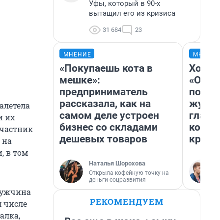
Уфы, который в 90-х
вытащил его из кризиса
31 684
23
МНЕНИЕ
МНЕНИ
«Покупаешь кота в
Хоть 
мешке»:
«Одис
предприниматель
понра
рассказала, как на
журна
алетела
самом деле устроен
главн
и их
бизнес со складами
котор
участник
дешевых товаров
крити
 на
, в том
Наталья Шорохова
Открыла кофейную точку на
деньги соцразвития
 мужчина
РЕКОМЕНДУЕМ
м числе
алка,