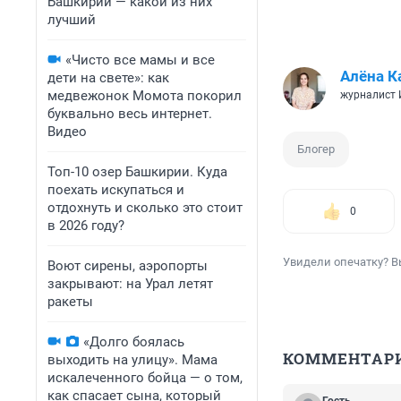
Башкирии — какой из них
лучший
«Чисто все мамы и все
Алёна К
дети на свете»: как
медвежонок Момота покорил
журналист
буквально весь интернет.
Видео
Блогер
Топ-10 озер Башкирии. Куда
поехать искупаться и
отдохнуть и сколько это стоит
0
в 2026 году?
Увидели опечатку? В
Воют сирены, аэропорты
закрывают: на Урал летят
ракеты
«Долго боялась
КОММЕНТАР
выходить на улицу». Мама
искалеченного бойца — о том,
как спасает сына, который