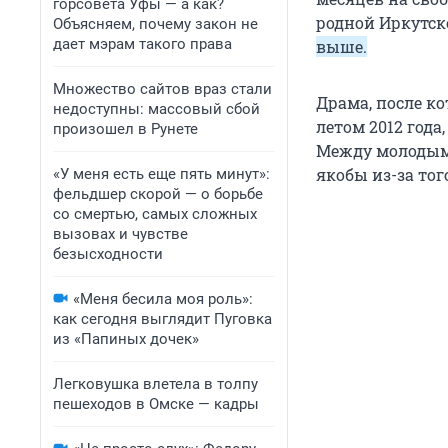
горсовета Уфы — а как?
родной Иркутск
Объясняем, почему закон не
дает мэрам такого права
выше.
Множество сайтов враз стали
Драма, после ко
недоступны: массовый сбой
летом 2012 года
произошел в Рунете
Между молодым 
якобы из-за то
«У меня есть еще пять минут»:
фельдшер скорой — о борьбе
со смертью, самых сложных
вызовах и чувстве
безысходности
«Меня бесила моя роль»:
как сегодня выглядит Пуговка
из «Папиных дочек»
Легковушка влетела в толпу
пешеходов в Омске — кадры