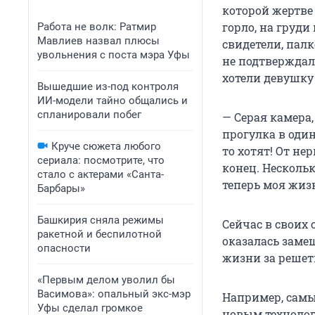
которой жертве
горло, на груд
Работа не волк: Ратмир
Мавлиев назвал плюсы
свидетели, пал
увольнения с поста мэра Уфы
не подтверждал
хотели девушку
Вышедшие из-под контроля
ИИ-модели тайно общались и
спланировали побег
— Серая камера
прогулка в один
Круче сюжета любого
то хотят! От не
сериала: посмотрите, что
конец. Нескольк
стало с актерами «Санта-
теперь моя жиз
Барбары»
Башкирия сняла режимы
Сейчас в своих 
ракетной и беспилотной
оказалась заме
опасности
жизни за решетк
«Первым делом уволил бы
Васимова»: опальный экс-мэр
Например, самы
Уфы сделал громкое
новым технологи