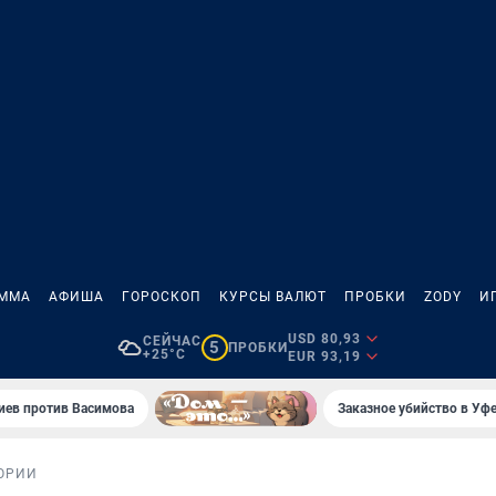
АММА
АФИША
ГОРОСКОП
КУРСЫ ВАЛЮТ
ПРОБКИ
ZODY
И
USD 80,93
СЕЙЧАС
5
ПРОБКИ
+25°C
EUR 93,19
иев против Васимова
Заказное убийство в Уфе
ОРИИ