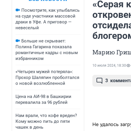
«Серая к
Посмотрите, как улыбались
открове
на суде участники массовой
драки в Уфе. А приговор —
отсидела
невеселый
блогеро
Больше не скрывает:
Полина Гагарина показала
Марию Гриш
романтичные кадры с новым
избранником
10 июля 2024, 18:30
«Четырех мужей потеряла»:
Прохор Шаляпин проболтался
3
коммент
о новой возлюбленной
Цена на АИ-98 в Башкирии
перевалила за 96 рублей
Нам врали, что кофе вреден?
Кому можно пить до пяти
Не удалось загр
чашек в день