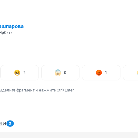
ашпарова
 ИрСити
2
0
1
ыделите фрагмент и нажмите Ctrl+Enter
ИИ
3