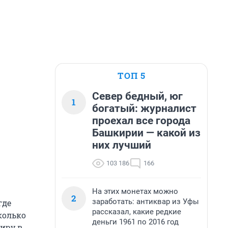
ТОП 5
Север бедный, юг
1
богатый: журналист
проехал все города
Башкирии — какой из
них лучший
103 186
166
На этих монетах можно
2
заработать: антиквар из Уфы
где
рассказал, какие редкие
колько
деньги 1961 по 2016 год
тиру в