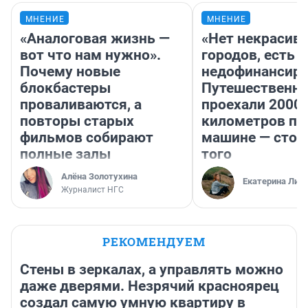
МНЕНИЕ
МНЕНИЕ
«Аналоговая жизнь —
«Нет некрасив
вот что нам нужно».
городов, есть
Почему новые
недофинансиро
блокбастеры
Путешественн
проваливаются, а
проехали 2000
повторы старых
километров по 
фильмов собирают
машине — стои
полные залы
того
Алёна Золотухина
Екатерина Лит
Журналист НГС
РЕКОМЕНДУЕМ
Стены в зеркалах, а управлять можно
даже дверями. Незрячий красноярец
создал самую умную квартиру в