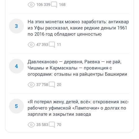
106 339
168
На этих монетах можно заработать: антиквар
3
из Уфы рассказал, какие редкие деньги 1961
по 2016 год обладают ценностью
47 393
11
Давлеканово — деревня, Раевка — не рай,
4
Чишмы и Кармаскалы — провинция с
огородами: отзывы на райцентры Башкирии
37 758
20
«Я потерял жену, детей, всё»: откровения экс-
5
рабочего уфимской «Лампочки» о долгах по
зарплате и закрытии завода
35 583
70