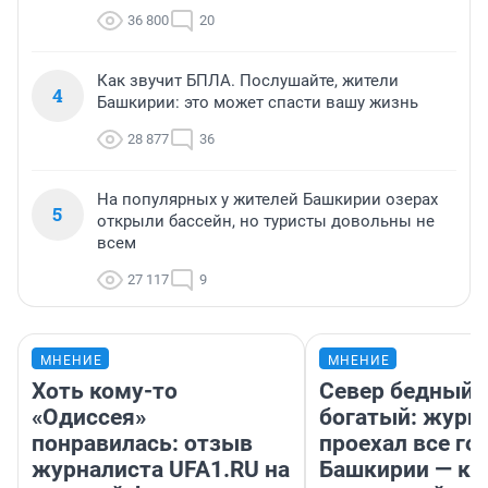
36 800
20
Как звучит БПЛА. Послушайте, жители
4
Башкирии: это может спасти вашу жизнь
28 877
36
На популярных у жителей Башкирии озерах
5
открыли бассейн, но туристы довольны не
всем
27 117
9
МНЕНИЕ
МНЕНИЕ
Хоть кому-то
Север бедный,
«Одиссея»
богатый: журн
понравилась: отзыв
проехал все го
журналиста UFA1.RU на
Башкирии — ка