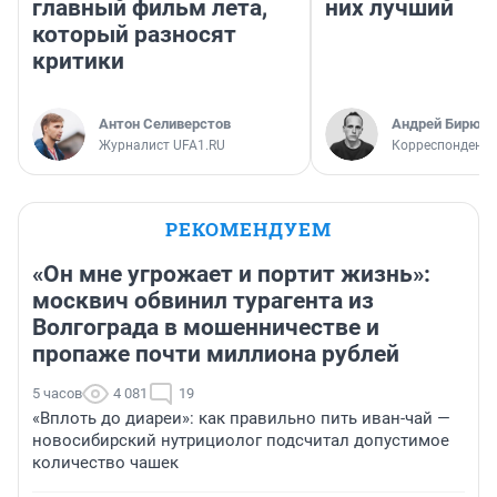
главный фильм лета,
них лучший
который разносят
критики
Антон Селиверстов
Андрей Бирюко
Журналист UFA1.RU
Корреспондент 
РЕКОМЕНДУЕМ
«Он мне угрожает и портит жизнь»:
москвич обвинил турагента из
Волгограда в мошенничестве и
пропаже почти миллиона рублей
5 часов
4 081
19
«Вплоть до диареи»: как правильно пить иван-чай —
новосибирский нутрициолог подсчитал допустимое
количество чашек