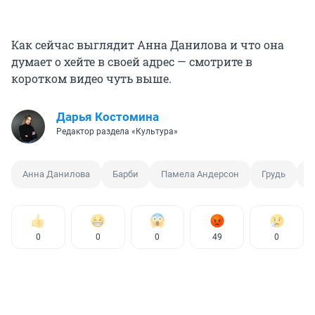
Как сейчас выглядит Анна Данилова и что она
думает о хейте в своей адрес — смотрите в
коротком видео чуть выше.
Дарья Костомина
Редактор раздела «Культура»
Анна Данилова
Барби
Памела Андерсон
Грудь
С
0
0
0
49
0