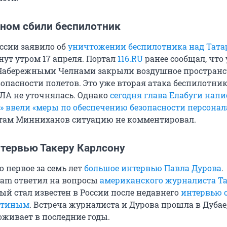
аном сбили беспилотник
ссии заявило об
уничтожении беспилотника над Тата
инут утром 17 апреля. Портал
116.RU
ранее сообщал, что
Набережными Челнами закрыли воздушное пространс
опасности полетов. Это уже вторая атака беспилотник
ПЛА не уточнялась. Однако
сегодня глава Елабуги напи
а» ввели «меры по обеспечению безопасности персонал
стам Минниханов ситуацию не комментировал.
нтервью Такеру Карлсону
 первое за семь лет
большое интервью Павла Дурова
.
gram ответил на вопросы
американского журналиста Т
рый стал известен в России после недавнего
интервью 
утиным
. Встреча журналиста и Дурова прошла в Дубае,
живает в последние годы.