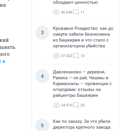
обладают ценностью
дня
46 646
11
Кровавое Рождество: как до
3
смерти забили бизнесмена
ский
из Башкирии и что стало с
организатором убийства
бывать.
ного
37 432
13
е в
Давлеканово — деревня,
4
Раевка — не рай, Чишмы и
Кармаскалы — провинция с
огородами: отзывы на
райцентры Башкирии
34 910
20
Как по заказу. За что убили
5
директора крупного завода