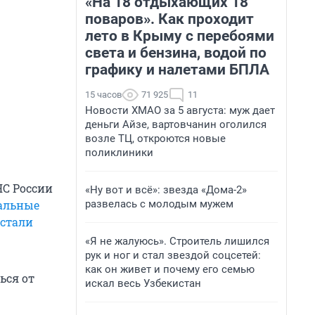
«На 18 отдыхающих 18
поваров». Как проходит
лето в Крыму с перебоями
света и бензина, водой по
графику и налетами БПЛА
15 часов
71 925
11
Новости ХМАО за 5 августа: муж дает
деньги Айзе, вартовчанин оголился
возле ТЦ, откроются новые
поликлиники
ЧС России
«Ну вот и всё»: звезда «Дома-2»
альные
развелась с молодым мужем
естали
«Я не жалуюсь». Строитель лишился
рук и ног и стал звездой соцсетей:
как он живет и почему его семью
ься от
искал весь Узбекистан