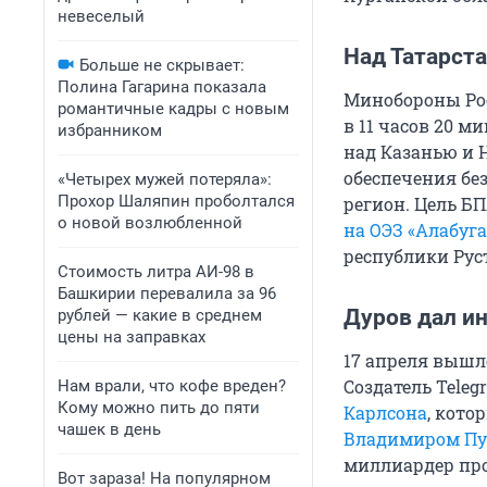
невеселый
Над Татарст
Больше не скрывает:
Полина Гагарина показала
Минобороны Ро
романтичные кадры с новым
в 11 часов 20 м
избранником
над Казанью и 
обеспечения без
«Четырех мужей потеряла»:
Прохор Шаляпин проболтался
регион. Цель Б
о новой возлюбленной
на ОЭЗ «Алабуг
республики Ру
Стоимость литра АИ-98 в
Башкирии перевалила за 96
Дуров дал и
рублей — какие в среднем
цены на заправках
17 апреля вышло
Создатель Tele
Нам врали, что кофе вреден?
Кому можно пить до пяти
Карлсона
, кото
чашек в день
Владимиром П
миллиардер про
Вот зараза! На популярном