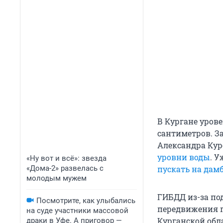
В Кургане урове
сантиметров. З
Александра Кур
уровни воды
. У
«Ну вот и всё»: звезда
пускать на дам
«Дома-2» развелась с
молодым мужем
ГИБДД из-за по
Посмотрите, как улыбались
передвижения п
на суде участники массовой
Курганской обл
драки в Уфе. А приговор —