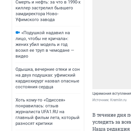
Смерть и нефть: за что в 1990-х
киллер застрелил бывшего
замдиректора Ново-
Уфимского завода
«Подушкой надавил на
лицо, чтобы не кричала»:
жених убил модель и год
возил ее труп в чемодане —
видео
Одышка, вечерние отеки и сон
на двух подушках: уфимский
кардиохирург назвал опасные
состояния сердца
Церемония вступления
Хоть кому-то «Одиссея»
Источник: 
Kremlin.ru
понравилась: отзыв
журналиста UFA1.RU на
В течение дня п
главный фильм лета, который
уследить за все
разносят критики
Наша редакция к