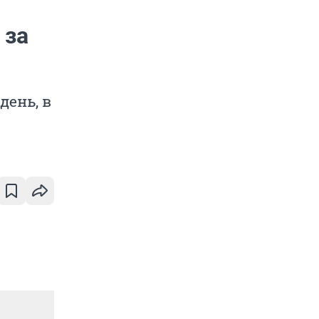
 за
день, в