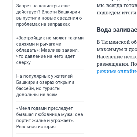
мы всегда гото
Запрет на канистры еще
подведем итоги 
действует? Власти Башкирии
выпустили новые сведения о
проблемах на заправках
Вода залива
«Застройщик не может такими
В Тюменской об
связями и рычагами
максимум и дос
обладать»: Мавлиев заявил,
Население неск
что давление на него идет
сверху
размещения. По
режиме онлайн
На популярных у жителей
Башкирии озерах открыли
бассейн, но туристы
довольны не всем
«Меня годами преследует
бывшая любовница мужа: она
портит жилье и угрожает».
Реальная история