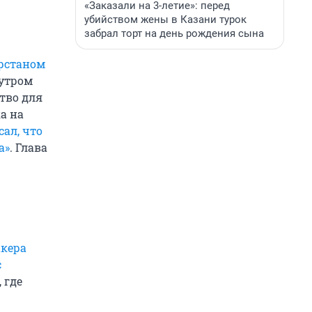
«Заказали на 3-летие»: перед
убийством жены в Казани турок
забрал торт на день рождения сына
рстаном
 утром
тво для
а на
сал, что
а»
. Глава
акера
с
 где