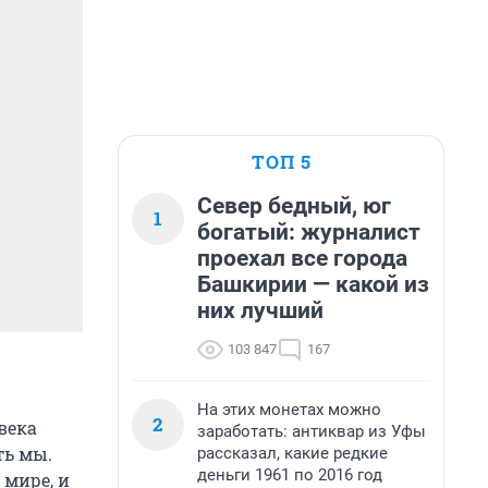
ТОП 5
Север бедный, юг
1
богатый: журналист
проехал все города
Башкирии — какой из
них лучший
103 847
167
На этих монетах можно
2
века
заработать: антиквар из Уфы
ть мы.
рассказал, какие редкие
деньги 1961 по 2016 год
 мире, и