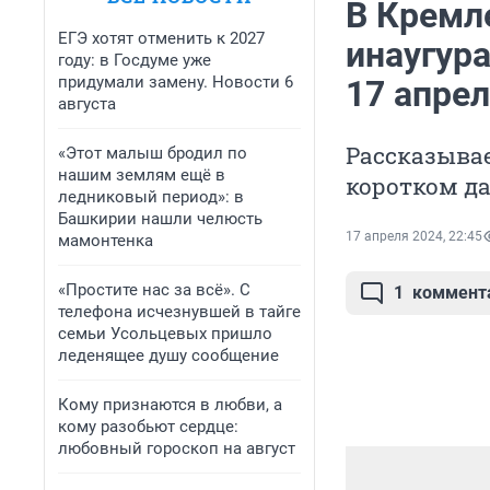
В Кремле
ЕГЭ хотят отменить к 2027
инаугура
году: в Госдуме уже
придумали замену. Новости 6
17 апре
августа
Рассказывае
«Этот малыш бродил по
нашим землям ещё в
коротком д
ледниковый период»: в
Башкирии нашли челюсть
17 апреля 2024, 22:45
мамонтенка
«Простите нас за всё». С
1
коммент
телефона исчезнувшей в тайге
семьи Усольцевых пришло
леденящее душу сообщение
Кому признаются в любви, а
кому разобьют сердце:
любовный гороскоп на август