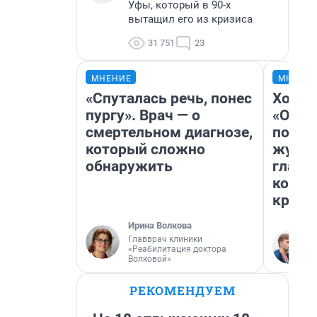
Уфы, который в 90-х
вытащил его из кризиса
31 751
23
МНЕНИЕ
МНЕНИ
«Спуталась речь, понес
Хоть 
пургу». Врач — о
«Одис
смертельном диагнозе,
понра
который сложно
журна
обнаружить
главн
котор
крити
Ирина Волкова
Главврач клиники
«Реабилитация доктора
Волковой»
РЕКОМЕНДУЕМ