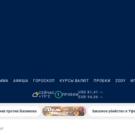
АММА
АФИША
ГОРОСКОП
КУРСЫ ВАЛЮТ
ПРОБКИ
ZODY
И
USD 81,41
СЕЙЧАС
1
ПРОБКИ
+19°C
EUR 94,06
иев против Васимова
Заказное убийство в Уфе
ОР