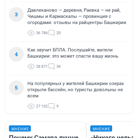
Давлеканово — деревня, Раевка — не рай,
3
Чишмы и Кармаскалы — провинция с
огородами: отзывы на райцентры Башкирии
36 786
20
Как звучит БПЛА. Послушайте, жители
4
Башкирии: это может спасти вашу жизнь
28 871
36
На популярных у жителей Башкирии озерах
5
открыли бассейн, но туристы довольны не
всем
27 102
9
МНЕНИЕ
МНЕНИЕ
Почему Самара лучше
«Никого нельз