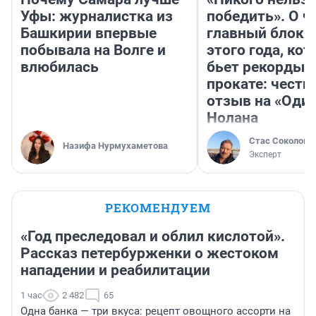
Уфы: журналистка из
победить». О ч
Башкирии впервые
главный блокб
побывала на Волге и
этого года, ко
влюбилась
бьет рекорды 
прокате: честн
отзыв на «Оди
Нолана
Стас Соколов
Назифа Нурмухаметова
Эксперт
РЕКОМЕНДУЕМ
«Год преследовал и облил кислотой».
Рассказ петербурженки о жестоком
нападении и реабилитации
1 час
2 482
65
Одна банка — три вкуса: рецепт овощного ассорти на