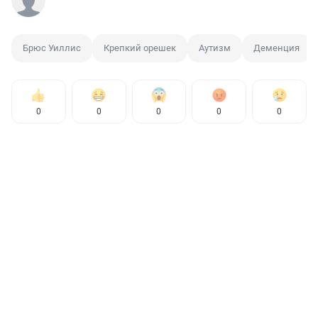
Брюс Уиллис
Крепкий орешек
Аутизм
Деменция
0
0
0
0
0