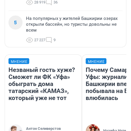
28 919
36
На популярных у жителей Башкирии озерах
5
открыли бассейн, но туристы довольны не
всем
27 227
9
МНЕНИЕ
МНЕНИЕ
Незваный гость хуже?
Почему Самара
Сможет ли ФК «Уфа»
Уфы: журналис
обыграть дома
Башкирии впе
татарский «КАМАЗ»,
побывала на Во
который уже не тот
влюбилась
Антон Селиверстов
Назифа Нурму