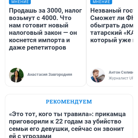
МНЕНИЕ
МНЕНИЕ
Продашь за 3000, налог
Незваный гост
возьмут с 4000. Что
Сможет ли ФК 
нам готовит новый
обыграть дома
налоговый закон — он
татарский «КА
коснется импорта и
который уже не
даже репетиторов
Антон Селивер
Анастасия Завгородняя
Журналист UFA1
РЕКОМЕНДУЕМ
«Это тот, кого ты травила»: прикамца
приговорили к 22 годам за убийство
семьи его девушки, сейчас он звонит
ей с угрозами