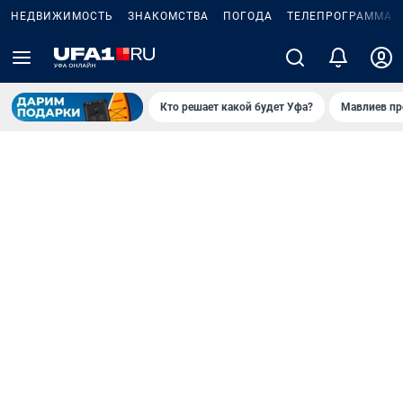
НЕДВИЖИМОСТЬ
ЗНАКОМСТВА
ПОГОДА
ТЕЛЕПРОГРАММА
Кто решает какой будет Уфа?
Мавлиев пр