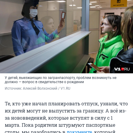
У детей, выезжающих по загранпаспорту, проблем возникнуть не
должно — вопрос в свидетельстве о рождении
Источник: 
Алексей Волхонский / V1.RU
Те, кто уже начал планировать отпуск, узнали, что
их детей могут не выпустить за границу. А всё из-
за нововведений, которые вступят в силу с 1
марта. Пока родители штурмуют паспортные
столы, мы разобрались в
документе
, который