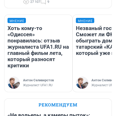
27 107
9
МНЕНИЕ
МНЕНИЕ
Хоть кому-то
Незваный гост
«Одиссея»
Сможет ли ФК 
понравилась: отзыв
обыграть дома
журналиста UFA1.RU на
татарский «КА
главный фильм лета,
который уже не
который разносят
критики
Антон Селиверстов
Антон Селивер
Журналист UFA1.RU
Журналист UFA1
РЕКОМЕНДУЕМ
«Не вольеры, а камеры пыток»: