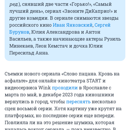
ред.
), снявший две части «Горько!», «Самый
лучший день», сериал «Звоните ДиКаприо!» и
другие комедии. В сериале снимаются звезды
российского кино
Иван Янковский
,
Сергей
Бурунов
, Юлия Александрова и Антон
Васильев, а также начинающие актеры Рузиль
Минекаев, Леон Кемстач и дочка Юлии
Пересильд Анна.
Съемки нового сериала «Слово пацана. Кровь на
асфальте» для онлайн-кинотеатра START и
видеосервиса Wink
проходили
в Ярославле с
марта по май, в декабре 2023 года киношники
вернулись в город, чтобы
переснять
несколько
сцен восьмой серии. Хотя картину уже крутят на
платформах, но последние серии еще впереди.
Повлияла ли на это решение шумиха, которая
началась вокруг сериала, — пока неизвестно. В