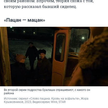
своим районом. Впрочем, теория схожа с той,
которую рассказал бывший сиделец.
«Пацан — мацан»
Во второй серии подростка Ералаша спрашивают, с какого он
района
Источник: 
сериал «Слово пацана. Кровь на асфальте», Жора 
Крыжовников, 2023, Видеосервис Wink, STAR