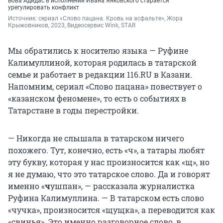
Вова Адидас в исполнении Ивана Янковского старается
урегулировать конфликт
Источник: 
сериал «Слово пацана. Кровь на асфальте», Жора 
Крыжовников, 2023, Видеосервис Wink, STAR
Мы обратились к носителю языка — Руфине
Калимуллиной, которая родилась в татарской
семье и работает в редакции 116.RU в Казани.
Напомним, сериал «Слово пацана» повествует о
«казанском феномене», то есть о событиях в
Татарстане в годы перестройки.
— Никогда не слышала в татарском ничего
похожего. Тут, конечно, есть «ч», а татары любят
эту букву, которая у нас произносится как «щ», но
я не думаю, что это татарское слово. Да и говорят
именно «
ч
ушпан», — рассказала журналистка
Руфина Калимуллина. — В татарском есть слово
«чучка», произносится «щущка», а переводится как
«свинья». Это именно разговорное слово, в