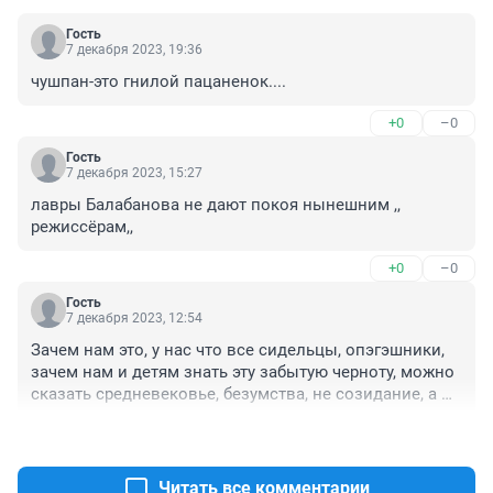
Гость
7 декабря 2023, 19:36
чушпан-это гнилой пацаненок....
+0
–0
Гость
7 декабря 2023, 15:27
лавры Балабанова не дают покоя нынешним ,, 
режиссёрам,,
+0
–0
Гость
7 декабря 2023, 12:54
Зачем нам это, у нас что все сидельцы, опэгэшники, 
зачем нам и детям знать эту забытую черноту, можно 
сказать средневековье, безумства, не созидание, а 
разрушение!? Зачем все нам испытывать назад!!? 
+0
–0
Итак уже никто себя не развивает, а с этими 
дурацкими фильмами, только в болото направление! 
Надоели все криминальные фильмы, надоели!!!!
Читать все комментарии