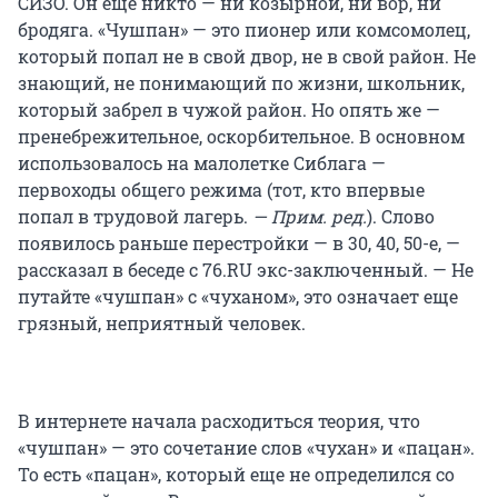
СИЗО. Он еще никто — ни козырной, ни вор, ни
бродяга. «Чушпан» — это пионер или комсомолец,
который попал не в свой двор, не в свой район. Не
знающий, не понимающий по жизни, школьник,
который забрел в чужой район. Но опять же —
пренебрежительное, оскорбительное. В основном
использовалось на малолетке Сиблага —
первоходы общего режима (тот, кто впервые
попал в трудовой лагерь.
— Прим. ред.
). Слово
появилось раньше перестройки — в 30, 40, 50-е, —
рассказал в беседе с 76.RU экс-заключенный. — Не
путайте «чушпан» с «чуханом», это означает еще
грязный, неприятный человек.
В интернете начала расходиться теория, что
«чушпан» — это сочетание слов «чухан» и «пацан».
То есть «пацан», который еще не определился со