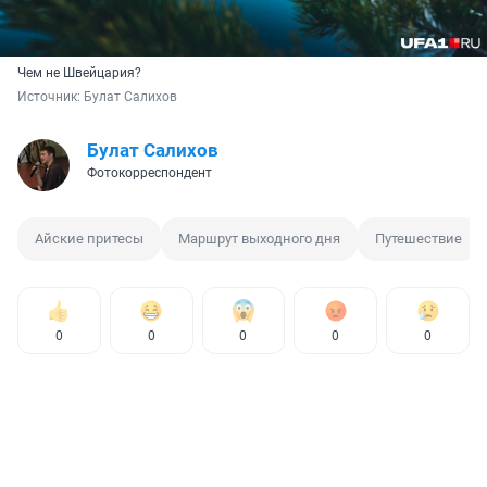
Чем не Швейцария?
Источник: 
Булат Салихов
Булат Салихов
Фотокорреспондент
Айские притесы
Маршрут выходного дня
Путешествие
0
0
0
0
0