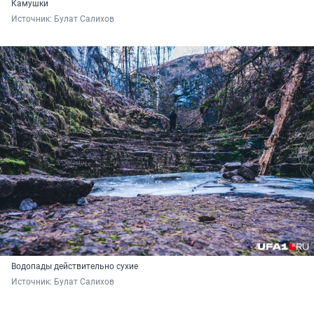
Камушки
Источник: 
Булат Салихов
Водопады действительно сухие
Источник: 
Булат Салихов