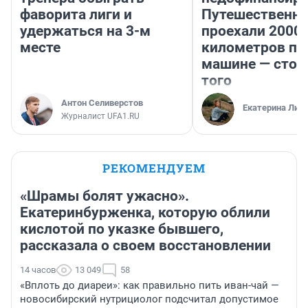
фаворита лиги и
Путешественн
удержаться на 3-м
проехали 2000
месте
километров по 
машине — стои
того
Антон Селиверстов
Екатерина Лит
Журналист UFA1.RU
РЕКОМЕНДУЕМ
«Шрамы болят ужасно».
Екатеринбурженка, которую облили
кислотой по указке бывшего,
рассказала о своем восстановлении
14 часов
13 049
58
«Вплоть до диареи»: как правильно пить иван-чай —
новосибирский нутрициолог подсчитал допустимое