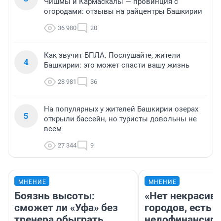
Чишмы и Кармаскалы — провинция с
огородами: отзывы на райцентры Башкирии
36 980
20
Как звучит БПЛА. Послушайте, жители
4
Башкирии: это может спасти вашу жизнь
28 981
36
На популярных у жителей Башкирии озерах
5
открыли бассейн, но туристы довольны не
всем
27 344
9
МНЕНИЕ
МНЕНИЕ
Боязнь высоты:
«Нет некрасив
сможет ли «Уфа» без
городов, есть
тренера обыграть
недофинансиро