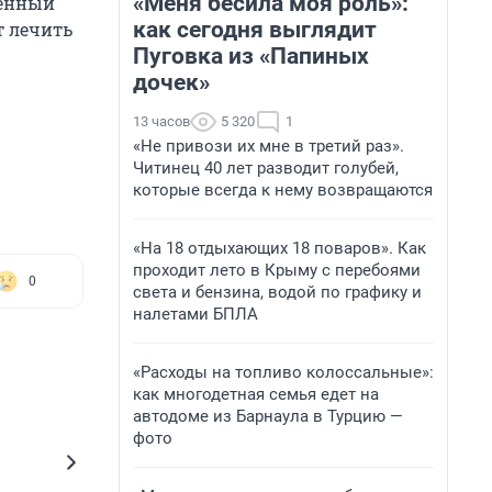
«Меня бесила моя роль»:
шенный
как сегодня выглядит
т лечить
Пуговка из «Папиных
дочек»
13 часов
5 320
1
«Не привози их мне в третий раз».
Читинец 40 лет разводит голубей,
которые всегда к нему возвращаются
«На 18 отдыхающих 18 поваров». Как
проходит лето в Крыму с перебоями
0
света и бензина, водой по графику и
налетами БПЛА
«Расходы на топливо колоссальные»:
как многодетная семья едет на
автодоме из Барнаула в Турцию —
фото