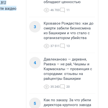
обладают ценностью
.RU
те видео
46 703
11
Кровавое Рождество: как до
3
смерти забили бизнесмена
из Башкирии и что стало с
организатором убийства
37 511
13
Давлеканово — деревня,
4
Раевка — не рай, Чишмы и
Кармаскалы — провинция с
огородами: отзывы на
райцентры Башкирии
35 243
20
Как по заказу. За что убили
5
директора крупного завода