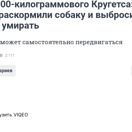
100-килограммового Кругетса
 раскормили собаку и выброс
у умирать
 может самостоятельно передвигаться
2 111
ариев
узить VIQEO