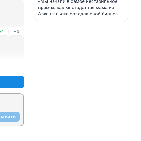
«Мы начали в самое нестабильное
время»: как многодетная мама из
Архангельска создала свой бизнес
+0
–0
+0
–0
равить