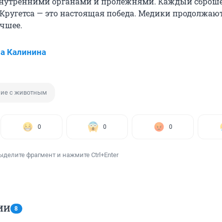
внутренними органами и пролежнями. Каждый сбро
Кругетса — это настоящая победа. Медики продолжаю
учшее.
а Калинина
ние с животным
0
0
0
ыделите фрагмент и нажмите Ctrl+Enter
ИИ
8