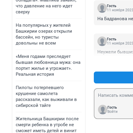
обладать»: Мавлиев заявил,
что давление на него идет
Гость
11 ноября 2023
сверху
На Бадранова не 
На популярных у жителей
Башкирии озерах открыли
бассейн, но туристы
Гость
довольны не всем
11 ноября 2023
Неужели бывших
«Меня годами преследует
бывшая любовница мужа: она
портит жилье и угрожает».
Реальная история
Пилоты потерпевшего
крушение самолета
рассказали, как выживали в
сибирской тайге
Гость
Войти
Жительница Башкирии после
смерти ребенка в утробе не
сможет иметь детей и винит