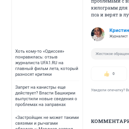
проблемами с 
килограмм для 
пса и верят в л
Кристин
Журналист
Хоть кому-то «Одиссея»
Жестокое обраще
понравилась: отзыв
журналиста UFA1.RU на
главный фильм лета, который
разносят критики
0
Запрет на канистры еще
Увидели опечатку? В
действует? Власти Башкирии
выпустили новые сведения о
проблемах на заправках
«Застройщик не может такими
КОММЕНТАР
связями и рычагами