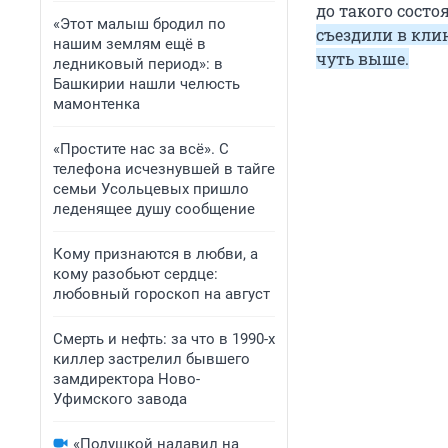
до такого состо
«Этот малыш бродил по
съездили в клин
нашим землям ещё в
чуть выше.
ледниковый период»: в
Башкирии нашли челюсть
мамонтенка
«Простите нас за всё». С
телефона исчезнувшей в тайге
семьи Усольцевых пришло
леденящее душу сообщение
Кому признаются в любви, а
кому разобьют сердце:
любовный гороскоп на август
Смерть и нефть: за что в 1990-х
киллер застрелил бывшего
замдиректора Ново-
Уфимского завода
«Подушкой надавил на