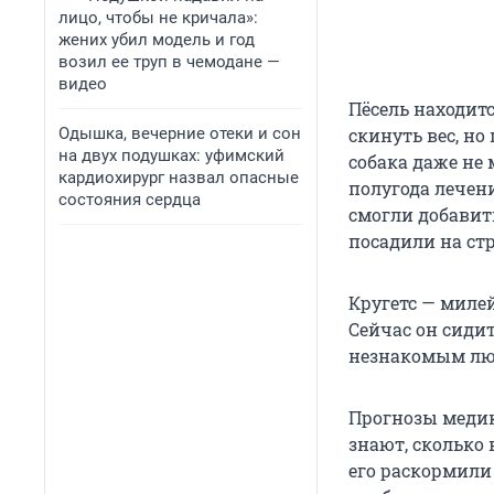
лицо, чтобы не кричала»:
жених убил модель и год
возил ее труп в чемодане —
видео
Пёсель находитс
Одышка, вечерние отеки и сон
скинуть вес, но
на двух подушках: уфимский
собака даже не 
кардиохирург назвал опасные
полугода лечени
состояния сердца
смогли добавит
посадили на ст
Кругетс — миле
Сейчас он сидит
незнакомым люд
Прогнозы медик
знают, сколько 
его раскормили