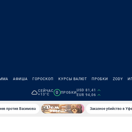
АММА
АФИША
ГОРОСКОП
КУРСЫ ВАЛЮТ
ПРОБКИ
ZODY
И
USD 81,41
СЕЙЧАС
0
ПРОБКИ
+13°C
EUR 94,06
иев против Васимова
Заказное убийство в Уфе