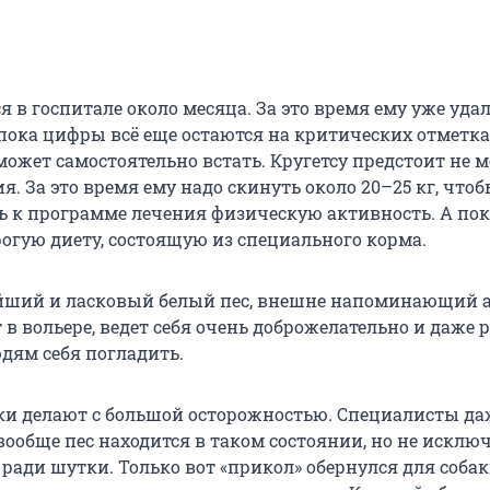
я в госпитале около месяца. За это время ему уже уда
 пока цифры всё еще остаются на критических отметка
может самостоятельно встать. Кругетсу предстоит не м
я. За это время ему надо скинуть около 20–25 кг, что
ь к программе лечения физическую активность. А пок
рогую диету, состоящую из специального корма.
йший и ласковый белый пес, внешне напоминающий а
 в вольере, ведет себя очень доброжелательно и даже 
ям себя погладить.
и делают с большой осторожностью. Специалисты да
вообще пес находится в таком состоянии, но не исклю
 ради шутки. Только вот «прикол» обернулся для соба