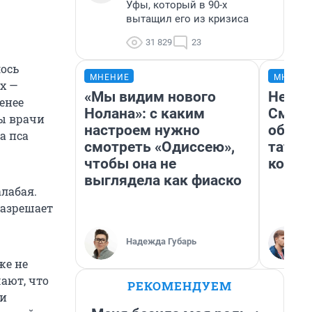
Уфы, который в 90-х
вытащил его из кризиса
31 829
23
лось
МНЕНИЕ
МНЕНИ
х —
«Мы видим нового
Незва
енее
Нолана»: с каким
Сможе
бы врачи
настроем нужно
обыгр
а пса
смотреть «Одиссею»,
татар
чтобы она не
котор
выглядела как фиаско
лабая.
разрешает
Надежда Губарь
же не
чают, что
РЕКОМЕНДУЕМ
ки