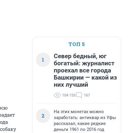
ТОП 5
Север бедный, юг
1
богатый: журналист
проехал все города
Башкирии — какой из
них лучший
104 153
167
всю
На этих монетах можно
радает
2
заработать: антиквар из Уфы
ода
рассказал, какие редкие
 собаку
деньги 1961 по 2016 год