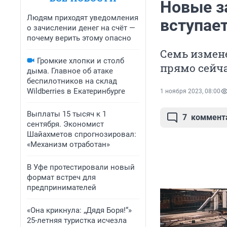
Новые за
Людям приходят уведомления
вступает
о зачислении денег на счёт —
почему верить этому опасно
Семь измене
Громкие хлопки и столб
прямо сейч
дыма. Главное об атаке
беспилотников на склад
Wildberries в Екатеринбурге
1 ноября 2023, 08:00
Выплаты 15 тысяч к 1
7
коммент
сентября. Экономист
Шайахметов спрогнозировал:
«Механизм отработан»
В Уфе протестировали новый
формат встреч для
предпринимателей
«Она крикнула: „Дядя Боря!“»
25-летняя туристка исчезла