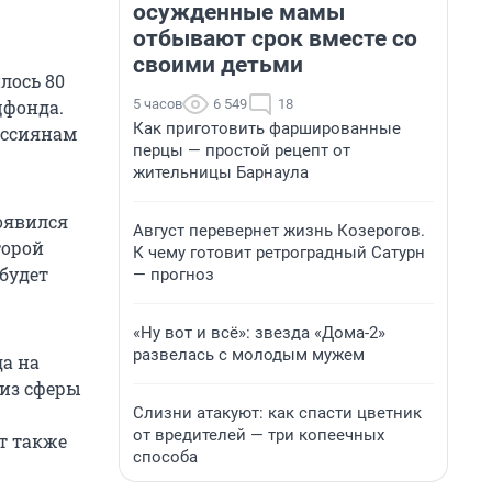
осужденные мамы
отбывают срок вместе со
своими детьми
лось 80
5 часов
6 549
18
цфонда.
Как приготовить фаршированные
оссиянам
перцы — простой рецепт от
жительницы Барнаула
появился
Август перевернет жизнь Козерогов.
торой
К чему готовит ретроградный Сатурн
будет
— прогноз
«Ну вот и всё»: звезда «Дома-2»
развелась с молодым мужем
а на
 из сферы
Слизни атакуют: как спасти цветник
от вредителей — три копеечных
т также
способа