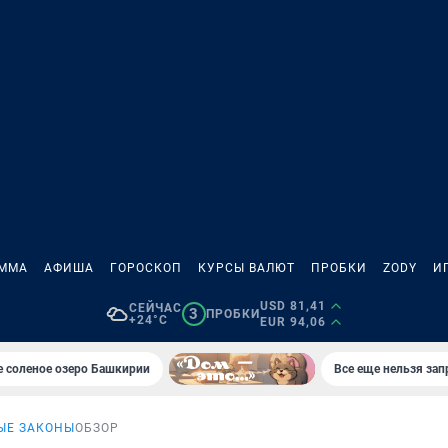
АММА
АФИША
ГОРОСКОП
КУРСЫ ВАЛЮТ
ПРОБКИ
ZODY
И
USD 81,41
СЕЙЧАС
3
ПРОБКИ
+24°C
EUR 94,06
 соленое озеро Башкирии
Все еще нельзя зап
ЫЕ ЗАКОНЫ
ОБЗОР