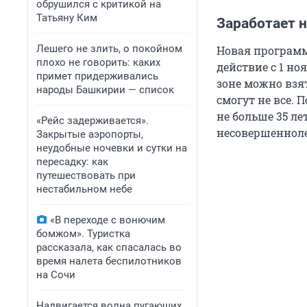
обрушился с критикой на
Татьяну Ким
Заработает 
Лешего не злить, о покойном
Новая программ
плохо не говорить: каких
действие с 1 но
примет придерживались
зоне можно взят
народы Башкирии — список
смогут не все.
не больше 35 ле
«Рейс задерживается».
несовершеннол
Закрытые аэропорты,
неудобные ночевки и сутки на
пересадку: как
путешествовать при
нестабильном небе
«В переходе с вонючим
бомжом». Туристка
рассказала, как спасалась во
время налета беспилотников
на Сочи
Надвигается волна пугающих