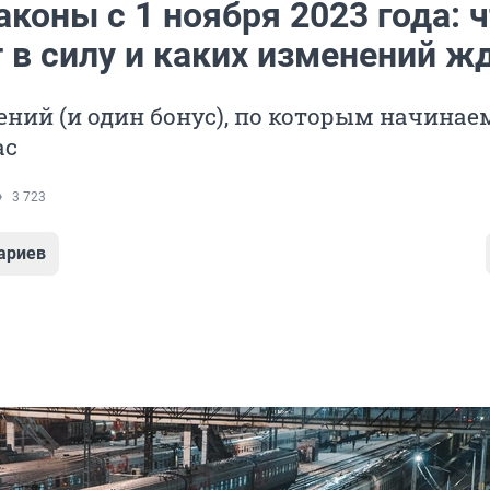
коны с 1 ноября 2023 года: 
 в силу и каких изменений ж
ний (и один бонус), по которым начинае
ас
3 723
ариев