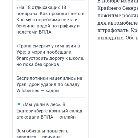
В ноябре мобил
«На 18 отдыхающих 18
Крайнего Север
поваров». Как проходит лето в
пожилые россиян
Крыму с перебоями света и
для автомобиле
бензина, водой по графику и
штрафовать. Кр
налетами БПЛА
выходные. Обо в
«Тропа смерти» у гимназии в
Уфе: в мэрии пообещали
благоустроить дорогу к школе,
но пока без сроков
Беспилотники нацелились на
Урал: дрон ударил по складу
Wildberries — кадры
«Мы ушли в лес». В
Екатеринбурге крупный склад
атаковали БПЛА — онлайн
Вам обязаны повысить
зарплату — причина