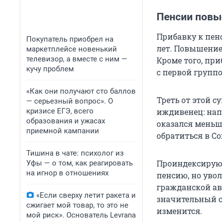
Пенсии повыс
Прибавку к пен
Покупатель приобрел на
лет. Повышение
маркетплейсе новенький
телевизор, а вместе с ним —
Кроме того, при
кучу проблем
с первой групп
«Как они получают сто баллов
Треть от этой с
— серьезный вопрос». О
кризисе ЕГЭ, всего
иждивенец: нап
образования и ужасах
оказался меньш
приемной кампании
обратиться в С
Тишина в чате: психолог из
Проиндексируют
Уфы — о том, как реагировать
на игнор в отношениях
пенсию, но увол
гражданской ав
«Если сверху летит ракета и
значительный с
сжигает мой товар, то это не
изменится.
мой риск». Основатель Levrana