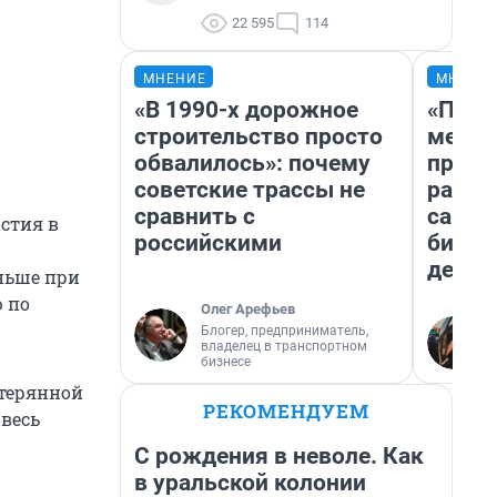
22 595
114
МНЕНИЕ
МНЕНИ
«В 1990-х дорожное
«Поку
строительство просто
мешке
обвалилось»: почему
предп
советские трассы не
расска
сравнить с
самом
стия в
российскими
бизне
дешев
аньше при
 по
Олег Арефьев
Блогер, предприниматель,
владелец в транспортном
бизнесе
отерянной
РЕКОМЕНДУЕМ
 весь
С рождения в неволе. Как
в уральской колонии