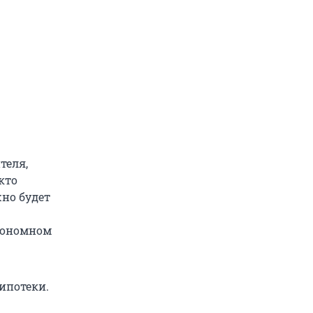
теля,
кто
жно будет
втономном
ипотеки.