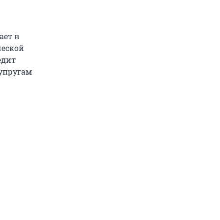
ает в
ческой
едит
супругам