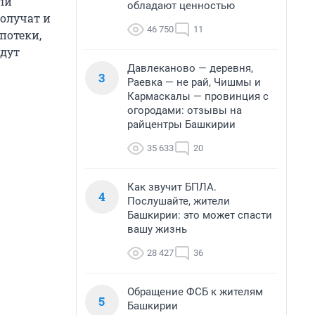
ли
обладают ценностью
получат и
46 750
11
потеки,
удут
Давлеканово — деревня,
3
Раевка — не рай, Чишмы и
Кармаскалы — провинция с
огородами: отзывы на
райцентры Башкирии
35 633
20
Как звучит БПЛА.
4
Послушайте, жители
Башкирии: это может спасти
вашу жизнь
28 427
36
Обращение ФСБ к жителям
5
Башкирии