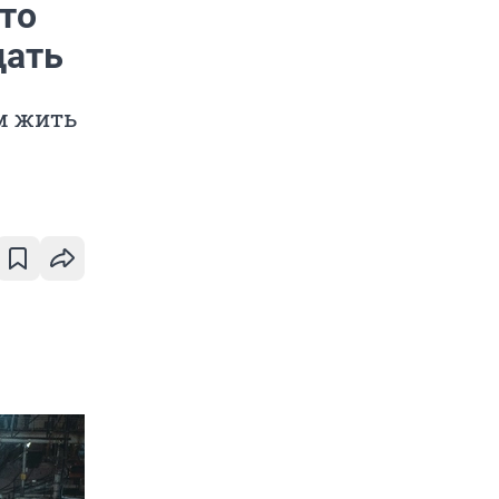
что
дать
м жить