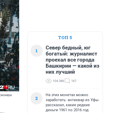
ТОП 5
Север бедный, юг
1
богатый: журналист
проехал все города
Башкирии — какой из
них лучший
104 386
167
На этих монетах можно
нсионеры
2
заработать: антиквар из Уфы
рассказал, какие редкие
деньги 1961 по 2016 год