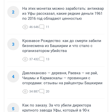
На этих монетах можно заработать: антиквар
2
из Уфы рассказал, какие редкие деньги 1961
по 2016 год обладают ценностью
46 646
11
Кровавое Рождество: как до смерти забили
3
бизнесмена из Башкирии и что стало с
организатором убийства
37 432
13
Давлеканово — деревня, Раевка — не рай,
4
Чишмы и Кармаскалы — провинция с
огородами: отзывы на райцентры Башкирии
34 887
20
Как по заказу. За что убили директора
5
крупного завода Уфы, который в 90-х