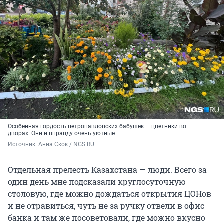
Особенная гордость петропавловских бабушек — цветники во
дворах. Они и вправду очень уютные
Источник: 
Анна Скок / NGS.RU
Отдельная прелесть Казахстана — люди. Всего за
один день мне подсказали круглосуточную
столовую, где можно дождаться открытия ЦОНов
и не отравиться, чуть не за ручку отвели в офис
банка и там же посоветовали, где можно вкусно