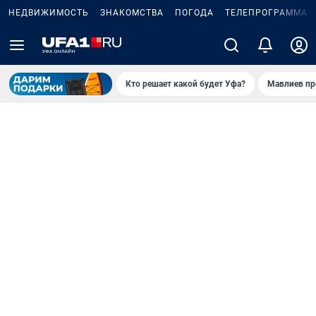
НЕДВИЖИМОСТЬ
ЗНАКОМСТВА
ПОГОДА
ТЕЛЕПРОГРАММА
Кто решает какой будет Уфа?
Мавлиев пр