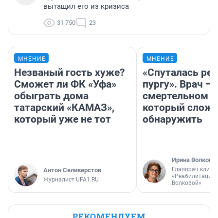
вытащил его из кризиса
31 750
23
МНЕНИЕ
МНЕНИЕ
Незваный гость хуже?
«Спуталась реч
Сможет ли ФК «Уфа»
пургу». Врач — 
обыграть дома
смертельном д
татарский «КАМАЗ»,
который слож
который уже не тот
обнаружить
Ирина Волкова
Главврач клини
Антон Селиверстов
«Реабилитация 
Журналист UFA1.RU
Волковой»
РЕКОМЕНДУЕМ