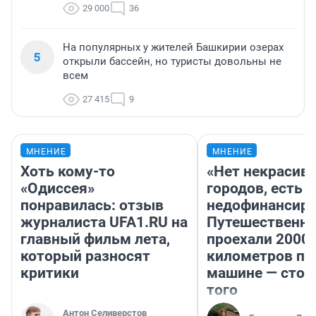
29 000
36
На популярных у жителей Башкирии озерах
5
открыли бассейн, но туристы довольны не
всем
27 415
9
МНЕНИЕ
МНЕНИЕ
Хоть кому-то
«Нет некрасив
«Одиссея»
городов, есть
понравилась: отзыв
недофинансиро
журналиста UFA1.RU на
Путешественн
главный фильм лета,
проехали 2000
который разносят
километров по 
критики
машине — стои
того
Антон Селиверстов