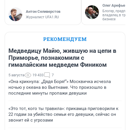
Олег Арефьев
Блогер, предпри
Антон Селиверстов
владелец в тра
Журналист UFA1.RU
бизнесе
РЕКОМЕНДУЕМ
Медведицу Майю, жившую на цепи в
Приморье, познакомили с
гималайским медведем Фиником
5 августа
19 433
7
«Она крикнула: „Дядя Боря!“» Москвичка исчезла
ночью у океана во Вьетнаме. Что произошло в
последние минуты пропажи девушки
«Это тот, кого ты травила»: прикамца приговорили к
22 годам за убийство семьи его девушки, сейчас он
звонит ей с угрозами