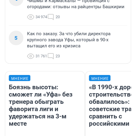
Чишмы и Кармаскалы — провинция с
огородами: отзывы на райцентры Башкирии
34 974
20
Как по заказу. За что убили директора
5
крупного завода Уфы, который в 90-х
вытащил его из кризиса
31 761
23
МНЕНИЕ
МНЕНИЕ
Боязнь высоты:
«В 1990-х дор
сможет ли «Уфа» без
строительство
тренера обыграть
обвалилось»: 
фаворита лиги и
советские трас
удержаться на 3-м
сравнить с
месте
российскими