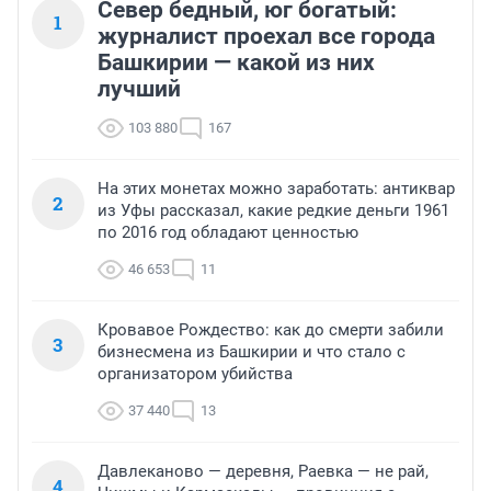
Север бедный, юг богатый:
1
журналист проехал все города
Башкирии — какой из них
лучший
103 880
167
На этих монетах можно заработать: антиквар
2
из Уфы рассказал, какие редкие деньги 1961
по 2016 год обладают ценностью
46 653
11
Кровавое Рождество: как до смерти забили
3
бизнесмена из Башкирии и что стало с
организатором убийства
37 440
13
Давлеканово — деревня, Раевка — не рай,
4