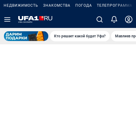
НЕДВИЖИМОСТЬ
ЗНАКОМСТВА
ПОГОДА
ТЕЛЕПРОГРАММА
Кто решает какой будет Уфа?
Мавлиев пр