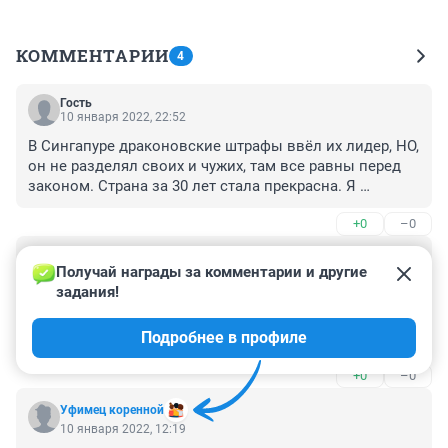
КОММЕНТАРИИ
4
Гость
10 января 2022, 22:52
В Сингапуре драконовские штрафы ввёл их лидер, НО, 
он не разделял своих и чужих, там все равны перед 
законом. Страна за 30 лет стала прекрасна. Я 
согласен на высокие штрафы, я не буду нарушать. Но 
+0
–0
я не согласен с тем, что кому то закон не писан.
Гость
10 января 2022, 19:10
Получай награды за комментарии и другие 
задания!
Лишение свободы?Это что-то новое,че хотят то и 
творят...Даже штрафы ныне не соразмерны уровню 
Подробнее в профиле
жизни большинства а топливо вообще не поймикак 
не регулируется близится апакалипсис,как бы не 
+0
–0
рвануло
Уфимец коренной
10 января 2022, 12:19