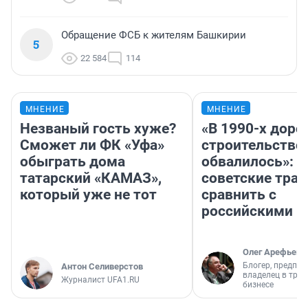
Обращение ФСБ к жителям Башкирии
5
22 584
114
МНЕНИЕ
МНЕНИЕ
Незваный гость хуже?
«В 1990-х дор
Сможет ли ФК «Уфа»
строительство
обыграть дома
обвалилось»: 
татарский «КАМАЗ»,
советские трас
который уже не тот
сравнить с
российскими
Олег Арефьев
Блогер, предпри
Антон Селиверстов
владелец в тра
Журналист UFA1.RU
бизнесе