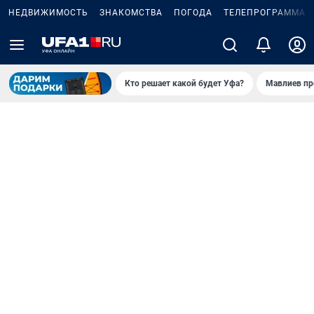
НЕДВИЖИМОСТЬ
ЗНАКОМСТВА
ПОГОДА
ТЕЛЕПРОГРАММА
Кто решает какой будет Уфа?
Мавлиев пр